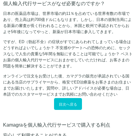
個人輸入代行サービスがなぜ必要なのですか？
日本の医薬品市場は、世界市場の約11％を占めている世界有数の市場で
あり、売上高は約700億ドルにもなります。しかし、日本の規制当局によ
る新薬の審査が長く行われることから、米国と欧州で承認されてからお
よそ5年後になってやっと、新薬が日本市場に参入してきます。
ですが、ED（勃起不全）の症状がすでにあらわれてしまっている場合は
どうすればよいでしょうか？ 不安感やデートへの恐怖のために、セック
スなしで人生の貴重な5年間を無駄にすることは可能でしょうか？ ベスト
お薬の個人輸入代行サービスにおまかせしていただければ、お客さまの
問題を簡単に解決することができます。
オンラインで注文をお受けした後、カマグラの販売が承認されている国
にある当店のサプライヤーから、格安でED治療薬をお客さまのお住まい
までお届けいたします。質問や、詳しいアドバイスが必要な場合は、日
本語でのカスタマーサービスまでお気軽にお問い合わせください
目次へ戻る
Kamagraを個人輸入代行サービスで購入する利点
安心して利用することができる