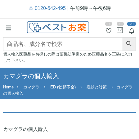
☏ 0120-542-495
午前9時 ~ 午後6時
0
0
20
個人輸入医薬品をお探しの際は薬機法準拠のため医薬品名を正確に入力
して下さい。
カマグラの個人輸入
Home
カマグラ
ED (勃起不全)
症状と対策
カマグラ
の個人輸入
カマグラの個人輸入