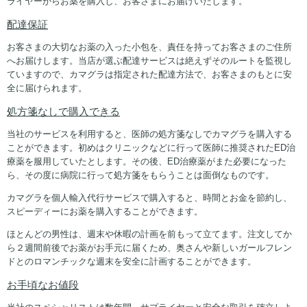
ライヤーからお薬を購入し、お客さまにお届けいたします。
配達保証
お客さまの大切なお薬の入った小包を、責任を持ってお客さまのご住所
へお届けします。当店が選ぶ配達サービスは絶えずそのルートを監視し
ていますので、カマグラは指定された配達方法で、お客さまのもとに安
全に届けられます。
処方箋なしで購入できる
当社のサービスを利用すると、医師の処方箋なしでカマグラを購入する
ことができます。初めはクリニックなどに行って医師に推奨されたED治
療薬を服用していたとします。その後、ED治療薬がまた必要になった
ら、その度に病院に行って処方箋をもらうことは面倒なものです。
カマグラを個人輸入代行サービスで購入すると、時間とお金を節約し、
スピーディーにお薬を購入することができます。
ほとんどの男性は、週末や休暇の計画を前もって立てます。注文してか
ら２週間前後でお薬がお手元に届くため、奥さんや新しいガールフレン
ドとのロマンチックな週末を安全に計画することができます。
お手頃なお値段
当社のスペシャリストは数年間、サプライヤーと安全な取引を確立しよ