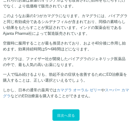
でなく、より低価格で販売されています。
このようなお薬の1つがカマグラになります。カマグラには、バイアグラ
と同じ有効成分であるシルデナフィルが含まれており、同様の素晴らし
い効果をもたらすことが実証されています。インドの製薬会社である
Ajanta Pharma社によって製造販売されています。
空腹時に服用することが最も推奨されており、およそ40分後に作用し始
めます。効果持続時間は5〜6時間ほどになります。
カマグラは、ファイザー社が開発したバイアグラのジェネリック医薬品
の中で、最も人気の高いお薬になります。
一人で悩み続けるよりも、勃起不全の症状を改善するためにED治療薬を
購入することは、正しい選択といえるでしょう。
しかし、日本の通常の薬局では
カマグラ オーラル ゼリー
や
スーパー カマ
グラ
などのED治療薬を購入することができません。
目次へ戻る