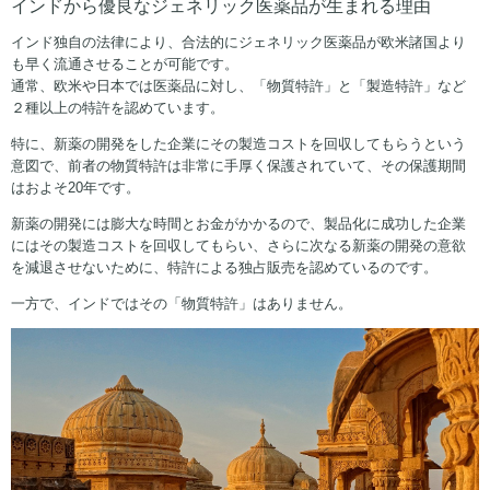
インドから優良なジェネリック医薬品が生まれる理由
インド独自の法律により、合法的にジェネリック医薬品が欧米諸国より
も早く流通させることが可能です。
通常、欧米や日本では医薬品に対し、「物質特許」と「製造特許」など
２種以上の特許を認めています。
特に、新薬の開発をした企業にその製造コストを回収してもらうという
意図で、前者の物質特許は非常に手厚く保護されていて、その保護期間
はおよそ20年です。
新薬の開発には膨大な時間とお金がかかるので、製品化に成功した企業
にはその製造コストを回収してもらい、さらに次なる新薬の開発の意欲
を減退させないために、特許による独占販売を認めているのです。
一方で、インドではその「物質特許」はありません。