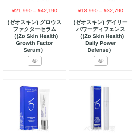
価
価
¥
21,990
–
¥
42,190
¥
18,990
–
¥
32,790
格
格
(ゼオスキン) グロウス
(ゼオスキン) デイリー
ファクターセラム
パワーディフェンス
帯:
帯:
（(Zo Skin Health)
（(Zo Skin Health)
¥21,990
¥18,
Growth Factor
Daily Power
–
–
Serum）
Defense）
¥42,190
¥32,