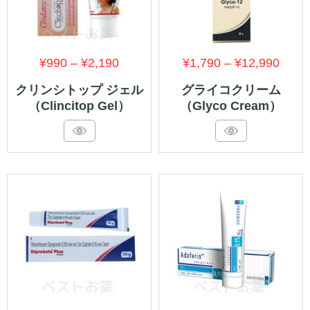
価
価
¥
990
–
¥
2,190
¥
1,790
–
¥
12,990
格
格
クリンシトップ ジェル
グライコクリーム
（Clincitop Gel）
（Glyco Cream）
帯:
帯:
¥990
¥1,7
–
–
¥2,190
¥12,