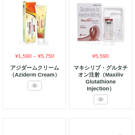
価
¥
1,590
–
¥
5,750
¥
5,590
格
アジダームクリーム
マキシリブ・グルタチ
（Aziderm Cream）
オン注射（Maxiliv
帯:
Glutathione
¥1,590
Injection）
–
¥5,750