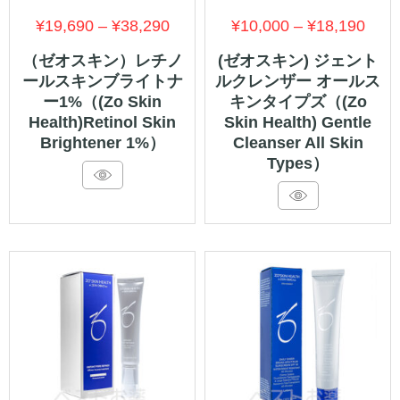
価
価
¥
19,690
–
¥
38,290
¥
10,000
–
¥
18,190
格
格
（ゼオスキン）レチノ
(ゼオスキン) ジェント
ールスキンブライトナ
ルクレンザー オールス
帯:
帯:
ー1%（(Zo Skin
キンタイプズ（(Zo
¥19,690
¥10,
Health)Retinol Skin
Skin Health) Gentle
–
–
Brightener 1%）
Cleanser All Skin
Types）
¥38,290
¥18,