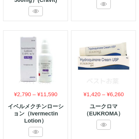
¥1,550
¥1,59
–
–
¥4,520
¥3,78
価
価
¥
2,790
–
¥
11,590
¥
1,420
–
¥
6,260
格
格
イベルメクチンローシ
ユークロマ
ョン（Ivermectin
（EUKROMA）
帯:
帯:
Lotion）
¥2,790
¥1,42
–
–