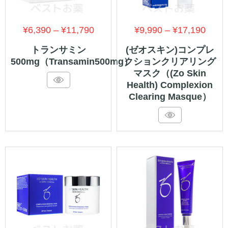
価
価
¥
6,390
–
¥
11,790
¥
9,990
–
¥
17,190
格
格
トランサミン
(ゼオスキン)コンプレ
500mg（Transamin500mg）
クションクリアリング
帯:
帯:
マスク（(Zo Skin
¥6,390
¥9,9
Health) Complexion
–
–
Clearing Masque）
¥11,790
¥17,