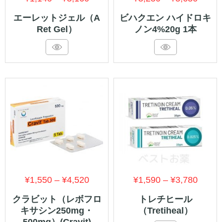
格
格
エーレットジェル（A
ビハクエン ハイドロキ
Ret Gel）
ノン4%20g 1本
帯:
帯:
¥1,140
¥3,25
–
–
¥5,160
¥5,65
価
価
¥
1,550
–
¥
4,520
¥
1,590
–
¥
3,780
格
格
クラビット（レボフロ
トレチヒール
キサシン250mg・
（Tretiheal）
帯:
帯:
500mg）(Cravit)