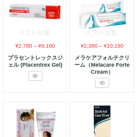
価
価
¥
2,790
–
¥
9,190
¥
2,390
–
¥
10,190
格
格
プラセントレックスジ
メラケアフォルテクリ
ェル (Placentrex Gel)
ーム（Melacare Forte
帯:
帯:
Cream）
¥2,790
¥2,3
–
–
¥9,190
¥10,