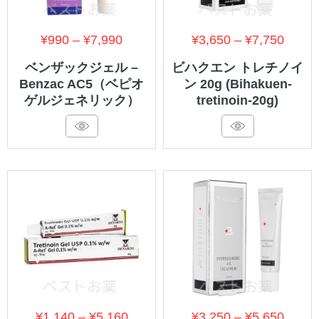
価
価
¥
990
–
¥
7,990
¥
3,650
–
¥
7,750
格
格
ベンザックジェル –
ビハクエン トレチノイ
Benzac AC5（ベピオ
ン 20g (Bihakuen-
帯:
帯:
ゲルジェネリック）
tretinoin-20g)
¥990
¥3,65
–
–
¥7,990
¥7,75
価
価
¥
1,140
–
¥
5,160
¥
3,250
–
¥
5,650