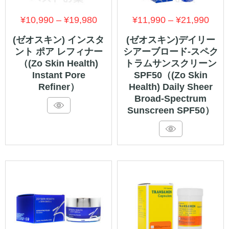
価
価
¥
10,990
–
¥
19,980
¥
11,990
–
¥
21,990
格
格
(ゼオスキン) インスタ
(ゼオスキン)デイリー
ント ポア レフィナー
シアーブロード-スペク
帯:
帯:
（(Zo Skin Health)
トラムサンスクリーン
¥10,990
¥11,
Instant Pore
SPF50（(Zo Skin
–
–
Refiner）
Health) Daily Sheer
Broad-Spectrum
¥19,980
¥21,
Sunscreen SPF50）