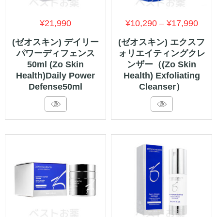
価
¥
21,990
¥
10,290
–
¥
17,990
格
(ゼオスキン) デイリー
(ゼオスキン) エクスフ
パワーディフェンス
ォリエイティングクレ
帯:
50ml (Zo Skin
ンザー（(Zo Skin
¥10,
Health)Daily Power
Health) Exfoliating
–
Defense50ml
Cleanser）
¥17,