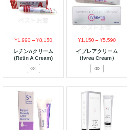
価
価
¥
1,990
–
¥
8,150
¥
1,150
–
¥
5,590
格
格
レチンAクリーム
イブレアクリーム
(Retin A Cream)
（Ivrea Cream）
帯:
帯:
¥1,990
¥1,15
–
–
¥8,150
¥5,59