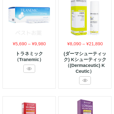
価
価
¥
5,690
–
¥
9,980
¥
8,090
–
¥
21,890
格
格
トラネミック
(ダーマシューティッ
（Tranemic）
ク) Kシューティック
帯:
帯:
（(Dermaceutic) K
¥5,690
¥8,0
Ceutic）
–
–
¥9,980
¥21,