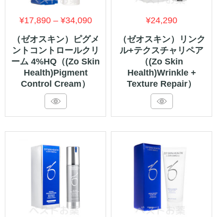
価
¥
17,890
–
¥
34,090
¥
24,290
格
（ゼオスキン）ピグメ
（ゼオスキン）リンク
ントコントロールクリ
ル+テクスチャリペア
帯:
ーム 4%HQ（(Zo Skin
（(Zo Skin
¥17,890
Health)Pigment
Health)Wrinkle +
–
Control Cream）
Texture Repair）
¥34,090