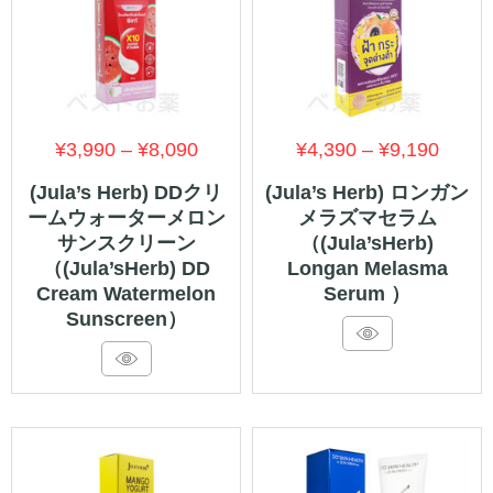
価
価
¥
3,990
–
¥
8,090
¥
4,390
–
¥
9,190
格
格
(Jula’s Herb) DDクリ
(Jula’s Herb) ロンガン
ームウォーターメロン
メラズマセラム
帯:
帯:
サンスクリーン
（(Jula’sHerb)
¥3,990
¥4,39
（(Jula’sHerb) DD
Longan Melasma
–
–
Cream Watermelon
Serum ）
Sunscreen）
¥8,090
¥9,19