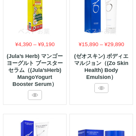
価
価
¥
4,390
–
¥
9,190
¥
15,890
–
¥
29,890
格
格
(Jula’s Herb) マンゴー
(ゼオスキン) ボディエ
ヨーグルト ブースター
マルジョン（(Zo Skin
帯:
帯:
セラム（(Jula’sHerb)
Health) Body
¥4,390
¥15,
MangoYogurt
Emulsion）
–
–
Booster Serum）
¥9,190
¥29,