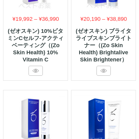
価
価
¥
19,992
–
¥
36,990
¥
20,190
–
¥
38,890
格
格
(ゼオスキン) 10%ビタ
(ゼオスキン) ブライタ
ミンCセルフ-アクティ
ライブスキンブライト
帯:
帯:
ベーティング（(Zo
ナー（(Zo Skin
¥19,992
¥20,
Skin Health) 10%
Health) Brightalive
–
–
Vitamin C
Skin Brightener）
¥36,990
¥38,