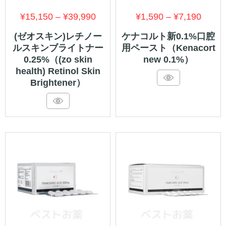
価
価
¥
15,150
–
¥
39,990
¥
1,590
–
¥
7,190
格
格
(ゼオスキン)レチノー
ケナコルト新0.1%口腔
ルスキンブライトナー
用ペースト（Kenacort
帯:
帯:
0.25%（(zo skin
new 0.1%）
¥15,150
¥1,59
health) Retinol Skin
–
–
Brightener）
¥39,990
¥7,19