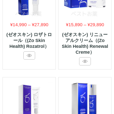
価
価
¥
14,990
–
¥
27,890
¥
15,890
–
¥
29,890
格
格
(ゼオスキン) ロザトロ
(ゼオスキン) リニュー
ール（(Zo Skin
アルクリーム（(Zo
帯:
帯:
Health) Rozatrol）
Skin Health) Renewal
¥14,990
¥15,
Creme）
–
–
¥27,890
¥29,