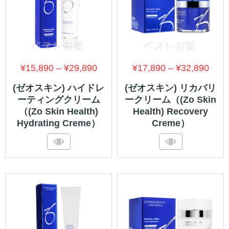
価
価
¥
15,890
–
¥
29,890
¥
17,890
–
¥
32,890
格
格
(ゼオスキン) ハイドレ
(ゼオスキン) リカバリ
ーティングクリーム
ークリーム（(Zo Skin
帯:
帯:
（(Zo Skin Health)
Health) Recovery
¥15,890
¥17,
Hydrating Creme）
Creme）
–
–
¥29,890
¥32,