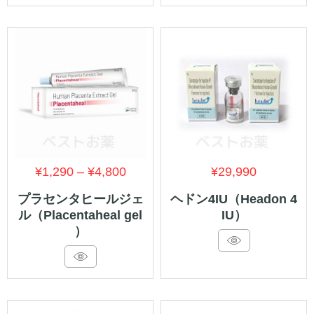
¥11,590
¥6,26
価
¥
1,290
–
¥
4,800
¥
29,990
格
プラセンタヒールジェ
ヘドン4IU（Headon 4
ル（Placentaheal gel
IU）
帯:
）
¥1,290
–
¥4,800