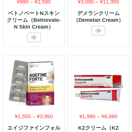
価
価
¥
990
–
¥
2,590
¥
3,090
–
¥
11,350
格
格
ベトノベートNスキン
デメランクリーム
クリーム（Betnovate-
（Demelan Cream）
帯:
帯:
N Skin Cream）
¥990
¥3,0
–
–
¥2,590
¥11,
価
価
¥
1,550
–
¥
3,950
¥
1,990
–
¥
6,880
格
格
エイジファインフォル
KZクリーム（KZ