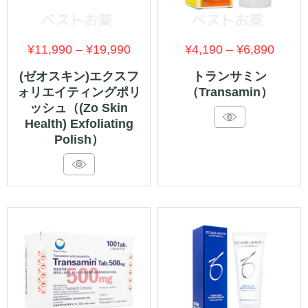
価
価
¥
11,990
–
¥
19,990
¥
4,190
–
¥
6,890
格
格
(ゼオスキン)エクスフ
トランサミン
ォリエイティングポリ
（Transamin）
帯:
帯:
ッシュ（(Zo Skin
¥11,990
¥4,19
Health) Exfoliating
–
–
Polish）
¥19,990
¥6,89