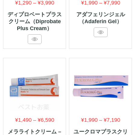
価
価
¥
1,290
–
¥
3,990
¥
1,990
–
¥
7,990
格
格
ディプロベートプラス
アダフェリンジェル
クリーム（Diprobate
（Adaferin Gel）
帯:
帯:
Plus Cream）
¥1,290
¥1,99
–
–
¥3,990
¥7,99
価
価
¥
1,490
–
¥
6,590
¥
1,990
–
¥
7,190
格
格
メラライトクリーム –
ユークロマプラスクリ