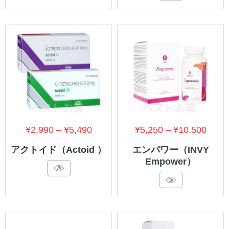
¥3,990
¥3,99
価
価
¥
2,990
–
¥
5,490
¥
5,250
–
¥
10,500
格
格
アクトイド（Actoid ）
エンパワー（INVY
Empower）
帯:
帯:
¥2,990
¥5,2
–
–
¥5,490
¥10,