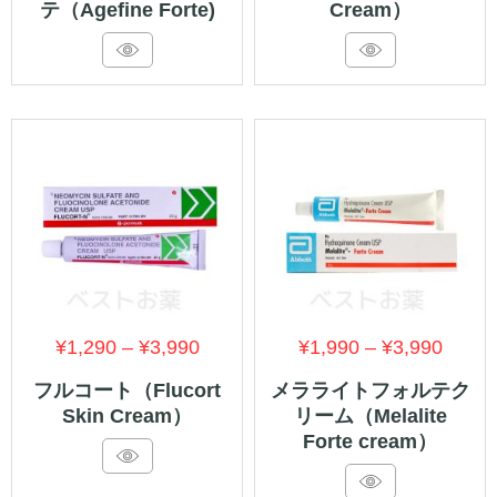
テ（Agefine Forte)
Cream）
帯:
帯:
¥1,550
¥1,99
–
–
¥3,950
¥6,88
価
価
¥
1,290
–
¥
3,990
¥
1,990
–
¥
3,990
格
格
フルコート（Flucort
メラライトフォルテク
Skin Cream）
リーム（Melalite
帯:
帯:
Forte cream）
¥1,290
¥1,99
–
–