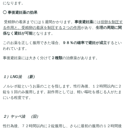
になります。
◯
事後避妊薬の効果
受精卵の着床までには１週間かかります。
事後避妊薬
には
排卵を制圧す
る作用と、受精卵の着床を制圧する２つの作用
があり、
生理の周期に関
係なく避妊が可能
となります。
このお薬を正しく服用できた場合、
９８％の確率で避妊が成立
するとい
われています。
事後避妊薬には大きく分けて
２種類
の治療薬があります。
１）
LNG
法 （新）
ノルレボ錠というお薬のことを指します。性行為後、１２時間以内に２
錠を１回のみ服用します。副作用としては、軽い嘔吐を感じる人がたま
にいる程度です。
２）ヤッペ法 （旧）
性行為後、７２時間以内に２錠服用し、さらに最初の服用の１２時間後