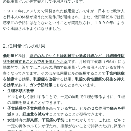
の低用量ピルが処方薬として使用されています。
１９７３年にアメリカで開発された低用量ピルですが、日本では欧米人
と日本人の体格が違うため副作用が懸念され、また、低用量ピルでは性
感染症の予防にはならないということが問題視され、１９９９年によう
やく承認されるようになりました。
2. 低用量ピルの効果
低用量ピル
は、
避妊のみでなく
月経困難症
や
過多月経
など、
月経随伴症
状を軽減することもできる
優れたお薬
です。月経前症候群（PMS）にも
効果的で、近年ではこれらの理由で低用量ピルを服用されている女性も
多くなってきてます。そのほか低用量ピルの服用することで
子宮内膜症
を治療
する効果、
乳腺症を改善
する効果、
乳腺の良性腫瘍の発生を抑え
る効果
があり、
ガン予防対策
にもなるとされています。
生理不順の改善
ピルを正しく服用することで、一定の周期で生理が来るように、生理
の周期を整えることができます。
子宮筋腫や子宮内膜症
を患っている方は、ピルの２次作用で
痛みを軽
減
させ、
経血量を減らす
ことできることが期待できます。
女性特有の
卵巣癌、子宮癌の予防
にもつながります。これは、ピルで
一定の黄体ホルモンが保たれ、排卵がないことで排卵のたびに卵巣の