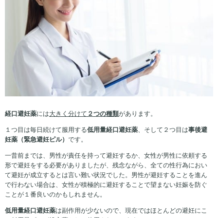
経口避妊薬
には
大きく分けて
２つの種類
があります。
１つ目は毎日続けて服用する
低用量経口避妊薬
、そして２つ目は
事後避
妊薬（緊急避妊ピル）
です。
一昔前までは、男性が責任を持って避妊するか、女性が男性に依頼する
形で避妊をする必要がありましたが、残念ながら、全ての性行為におい
て避妊が成立するとは言い難い状況でした。男性が避妊することを進ん
で行わない場合は、女性が積極的に避妊することで望まない妊娠を防ぐ
ことが１番良いのかもしれません。
低用量経口避妊薬
は副作用が少ないので、現在ではほとんどの避妊にこ