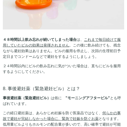
４８時間以上飲み忘れが続いてしまった場合
は、
これまで毎日続けて服
用していたピルの効果は発揮されません
。この後に飲み続けても、残念
ながら避妊効果はありません。ピルの服用を停止し、次回の生理初日予
定日までコンドームなどで避妊をするようにしましょう。
２４時間以内にピルの飲み忘れに気がついた場合は、直ちにピルを服用
するようにしてください。
8. 事後避妊薬（緊急避妊ピル）とは？
事後避妊薬（緊急避妊ピル）
は俗に
”
モーニングアフターピル
”
とも呼
ばれています。
この経口避妊薬は、あらかじめ妊娠を防ぐ医薬品ではなく、
何らかの事
故で避妊が完結しなかった場合に、緊急で妊娠を防ぐお薬
となります。
低用量ピルよりもホルモンの配合量が多いので、高い確率で避妊が可能