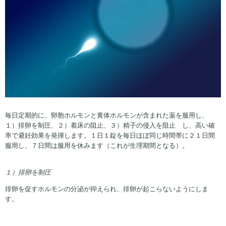
毎日定期的に、卵胞ホルモンと黄体ホルモンが含まれた薬を服用し、
１）排卵を制圧、２）着床の阻止、３）精子の侵入を阻止 し、高い確
率で避妊効果を発揮します。１日１錠を毎日ほぼ同じ時間帯に２１日間
服用し、７日間は服用を休みます（これが生理期間となる）。
１）排卵を制圧
排卵を促すホルモンの分泌が抑えられ、排卵が起こらないようにしま
す。