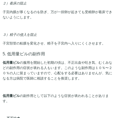
２）着床の阻止
子宮内膜が厚くなるのを防ぎ、万が一排卵が起きても受精卵が着床でき
ないようにします。
３）精子の侵入を阻止
子宮頚管の粘膜を変化させ、精子を子宮内へ入りにくくさせます。
5. 低用量ピルの副作用
低用量ピル
の服用を開始した初期の頃は、不正出血や吐き気、むくみな
どの副作用の症状が表れる人もいます。このような副作用は１０％〜２
０％の人に留まっていますので、心配をする必要はありませんが、気に
なる方は病院で医師に相談することを推奨します。
低用量ピル
の副作用として以下のような症状が表われることがありま
す。