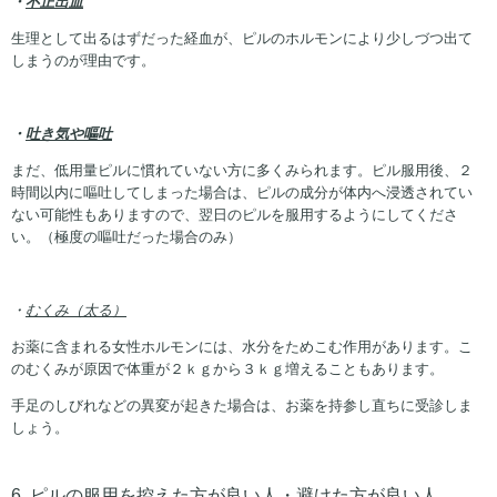
・
不正出血
生理として出るはずだった経血が、ピルのホルモンにより少しづつ出て
しまうのが理由です。
・
吐き気や嘔吐
まだ、低用量ピルに慣れていない方に多くみられます。ピル服用後、２
時間以内に嘔吐してしまった場合は、ピルの成分が体内へ浸透されてい
ない可能性もありますので、翌日のピルを服用するようにしてくださ
い。（極度の嘔吐だった場合のみ）
・
むくみ（太る）
お薬に含まれる女性ホルモンには、水分をためこむ作用があります。こ
のむくみが原因で体重が２ｋｇから３ｋｇ増えることもあります。
手足のしびれなどの異変が起きた場合は、お薬を持参し直ちに受診しま
しょう。
6. ピルの服用を控えた方が良い人・避けた方が良い人