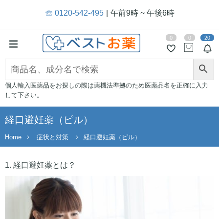
☏ 0120-542-495
午前9時 ~ 午後6時
0
0
20
個人輸入医薬品をお探しの際は薬機法準拠のため医薬品名を正確に入力
して下さい。
経口避妊薬（ピル）
Home
症状と対策
経口避妊薬（ピル）
1. 経口避妊薬とは？