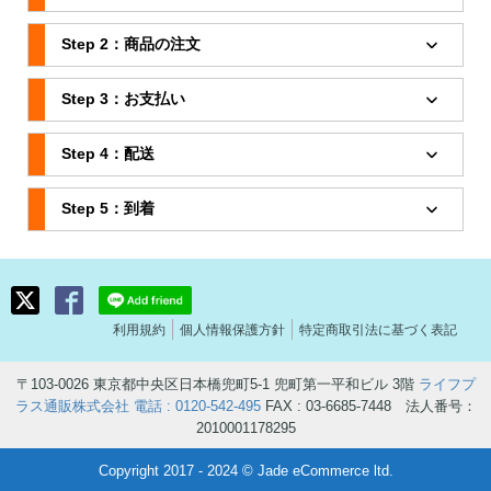
日本の「医薬品医療機器等法（薬機法）」では、承認を
Step 2：商品の注文
受けていない医薬品の一般向け広告が禁じられていま
す。ベストお薬では同法を遵守し、お客様に安心してお
ご希望の商品を選択し、「買物カゴに入れる」をクリッ
Step 3：お支払い
買い物いただくため、サイト上部の検索バーに商品名
クしてください。
（日本語名・英語名・有効成分名）をご入力ください。
購入商品が決まりましたら、画面右上の「買物カゴ」か
ご希望の商品が確定し、配送先の入力が完了しました
該当の個別商品ページへご案内いたします。
Step 4：配送
ら手続きへお進みいただけます。同一商品の複数購入や
ら、「お支払いに進む」をクリックして決済手続きへお
会員登録をしていただきますと、ベストお薬で扱ってい
数量の変更・削除は、買物カゴ内でいつでも行えます。
進みください。
る商品をカテゴリー別に全て見ることができます。
商品代金のご入金確認後、順次発送手続きを行います。
Step 5：到着
お支払い方法は、ちょコム支払い・銀行振込・コンビニ
商品は、郵便局の追跡番号付き配送でお届けします。
後払い・クレジットカードからお選びいただけます。
発送完了後、配送状況を確認できる追跡番号をメールで
日本国内に到着して税関を通過しましたら、あとは日本
ご案内いたします。
郵便による配達をお待ちください。
配達予定日などは、郵便局の追跡サービスでご確認いた
だけます。
利用規約
個人情報保護方針
特定商取引法に基づく表記
なお、不在配達となった場合の保管期間は14日間です。
〒103-0026 東京都中央区日本橋兜町5-1 兜町第一平和ビル 3階
ライフプ
ラス通販株式会社
電話 : 0120-542-495
FAX : 03-6685-7448 法人番号：
2010001178295
Copyright 2017 - 2024 © Jade eCommerce ltd.