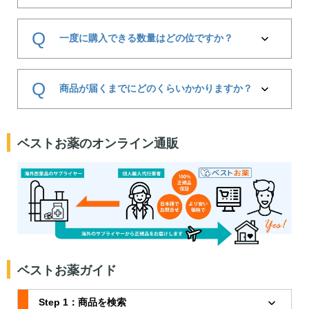
ご不便をおかけ して申し訳ございませんが、 法令を遵守
し、安心してご利用いただくためですので、 ご了承くださ
A
商品をカートに入れるところまでは会員登録なしでご利用
いますようお願いいたしま す。
Q
いただけます。ただし、ご購入を完了するためには会員登
一度に購入できる数量はどの位ですか？
ご希望の医薬品は医薬品名を具体的に検索していただくこ
録が必須となります。
とでご購入いただけます。
会員登録はチェックアウト時に行っていただけます。商品
A
薬事法により１回で購入できる数量が定められています。
をお受け取りいただいた後、アカウントの削除をご希望の
Q
そのため、規定の数量を超えて購入はできませんのでご注
商品が届くまでにどのくらいかかりますか？
場合は、リクエストいただければ対応可能です。
意ください。
また、会員登録をしていただくことで、以下のような特典
薬事法の規定は下記の通りです。
がございます。
A
発送後、送料無料の国際書留郵便は通常8～14営業日かか
規定数量は、薬の品目毎に適用されますので、その品目毎
・ポイント還元（次回以降のお買い物にご利用可能）
ります。
ベストお薬のオンライン通販
に規定個数内であれば、複数の医薬品を同時に購入するこ
・会員限定プロモーションや特別キャンペーンのご案内
インドからの発送となります。
とが可能です。
便利にご利用いただくために、ぜひ会員登録をご活用くだ
（日本・インドの祝日が重なったり、税関の混雑具合によ
さい。
って、30日ほどかかる場合もございます。）
１．医薬品・医薬部外品の輸入：（用法・用量から推測し
て）2ヶ月分以内
CBD製品は日本国内の正規サプライヤーからの発送ですの
で、5営業日ほどかかります。
２．毒薬・劇薬・処方薬の輸入：（用法・用量から推測し
て）1ヶ月分以内
イギリスからの発送商品は、3週間ほどかかります。
３．外用剤（サプリメントなど）・化粧品：（標準サイズ
国際速達便をご利用の場合、7～9営業日かかります。
ベストお薬ガイド
で）1品目につき24個以内
シンガポールからの発送となります。
（日本・シンガポールの祝日が重なったり、税関の混雑具
詳細については厚生労働省のホームページでご確認くださ
Step 1：商品を検索
合によって、14日ほどかかる場合もございます。）
い。