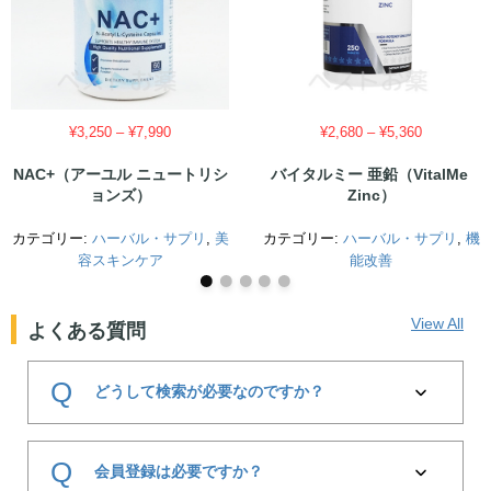
価
価
¥
3,250
–
¥
7,990
¥
2,680
–
¥
5,360
格
格
NAC+（アーユル ニュートリシ
バイタルミー 亜鉛（VitalMe
帯:
帯:
ョンズ）
Zinc）
¥3,250
¥2,680
–
–
カテゴリー:
ハーバル・サプリ
¥7,990
,
美
カテゴリー:
ハーバル・サプリ
¥5,360
,
機
容スキンケア
能改善
View All
よくある質問
Q
どうして検索が必要なのですか？
A
ベストお薬は厚生労働省の指導基準に基づき薬事法を遵守
Q
するため、 当社主導での広告は行っておりません。
会員登録は必要ですか？