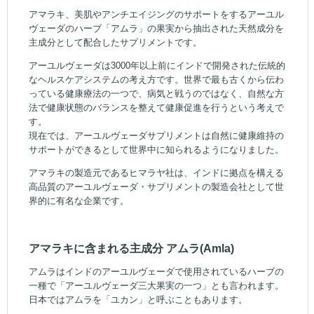
アマラキ、美肌やアンチエイジングのサポートをするアーユル
ヴェーダのハーブ「アムラ」の果実から抽出された天然成分を
主成分として配合したサプリメントです。
アーユルヴェーダは3000年以上前にインドで開発された伝統的
なヘルスケアシステムの考え方です。世界で最も古くから伝わ
っている健康療法の一つで、病気と戦うのではなく、自然な方
法で健康状態のバランスを整えて健康促進を行うという考えで
す。
現在では、アーユルヴェーダサプリメントは自然に健康維持の
サポートができるとして世界中に知られるようになりました。
アマラキの製造元であるヒマラヤ社は、インドに拠点を構える
高品質のアーユルヴェーダ・サプリメントの製造会社として世
界的に有名な企業です。
アマラキに含まれる主成分 アムラ(Amla)
アムラはインドのアーユルヴェーダで使用されているハーブの
一種で「アーユルヴェーダ三大果実の一つ」とも言われます。
日本ではアムラを「ユカン」と呼ぶこともあります。