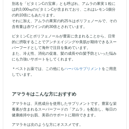
別名を「ビタミンCの宝庫」とも呼ばれ、アムラの果実１粒に
は約3,000㎎のビタミンCが含まれており、これはレモン1個分
の約10倍にもあたります。
それに加え、アムラの果実の約25％はポリフェノールで、その
含有量は赤ワインの約30倍とされています。
ビタミンCとポリフェノールが豊富に含まれることから、日常
的に摂取することでアンチエイジングや美肌が期待できるスー
パーフードとして海外で注目を集めています。
また、冷え性、消化の促進、髪の成長や白髪予防といった悩み
にも力強いサポートをしてくれます。
＊ベストお薬では、この他にも
ハーバルサプリメント
をご用意
しています。
アマラキはこんな方におすすめ
アマラキは、天然成分を使用したサプリメントです。豊富な栄
養素が含まれるスーパーフードの「アムラ」を配合し、毎日の
健康維持やお肌、美容のサポートに期待できます。
アマラキは次のような方にオススメです。