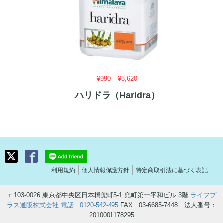
価
¥
990
–
¥
3,620
格
ハリドラ（Haridra）
帯:
¥990
–
¥3,620
利用規約
個人情報保護方針
特定商取引法に基づく表記
〒103-0026 東京都中央区日本橋兜町5-1 兜町第一平和ビル 3階
ライフプ
ラス通販株式会社
電話 : 0120-542-495
FAX : 03-6685-7448 法人番号：
2010001178295