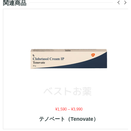
関連商品
価
¥
1,590
–
¥
3,990
格
テノベート（Tenovate）
帯:
¥1,590