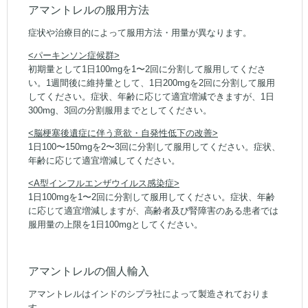
アマントレルの服用方法
症状や治療目的によって服用方法・用量が異なります。
<パーキンソン症候群>
初期量として1日100mgを1〜2回に分割して服用してくださ
い。1週間後に維持量として、1日200mgを2回に分割して服用
してください。症状、年齢に応じて適宜増減できますが、1日
300mg、3回の分割服用までとしてください。
<脳梗塞後遺症に伴う意欲・自発性低下の改善>
1日100〜150mgを2〜3回に分割して服用してください。症状、
年齢に応じて適宜増減してください。
<A型インフルエンザウイルス感染症>
1日100mgを1〜2回に分割して服用してください。症状、年齢
に応じて適宜増減しますが、高齢者及び腎障害のある患者では
服用量の上限を1日100mgとしてください。
アマントレルの個人輸入
アマントレルはインドのシプラ社によって製造されておりま
す。