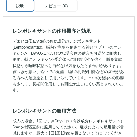
説明
レビュー (0)
レンボレキサントの作用機序と効果
デエビゴ(Dayvigo)の有効成分のレンボレキサント
(Lemborexant)は、脳内で覚醒を促進する神経ペプチドのオレ
キシンA、BのOX1およびOX2受容体の結合を可逆的に阻害し
ます。特にオレキシン2受容体への阻害活性が強く、脳を覚醒
状態から睡眠状態へと自然な眠気をもたらす作用があります。
寝つきが悪い、途中での覚醒、睡眠維持が困難などの症状があ
る方への治療薬として用いられています。日中の活動への影響
も少なく、長期間使用しても耐性が生じにくい薬とされていま
す。
レンボレキサントの服用方法
成人の場合、1回につきDayvigo（有効成分レンボレキサント）
5mgを就寝直前に服用してください。症状によって服用量が増
減しますが、最大で1日1回10mgを超えないようにしてくださ