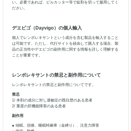
い。必要であれば、ピルカッター等で錠剤を切って服用してく
ださい。
デエビゴ（Dayvigo）の個人輸入
個人でレンボレキサントという成分を含む製品を輸入すること
は可能です。ただし、代行サイトを経由して購入する場合、製
品の正当性やデエビゴの副作用に関する情報を詳しく理解する
ことが重要です。
レンボレキサントの禁忌と副作用について
レンボレキサントの禁忌と副作用についてです。
禁忌
1/ 本剤の成分に対し過敏症の既往歴のある患者
2/ 重度の肝機能障害のある患者
副作用
● 傾眠、頭痛、睡眠時麻痺（金縛り）、注意力障害
● 疲労、動悸