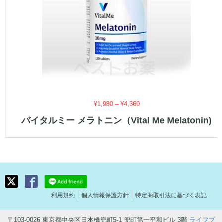
価
¥
1,980
–
¥
4,360
格
バイタルミー メラトニン（Vital Me Melatonin)
帯:
¥1,980
–
¥4,360
利用規約
個人情報保護方針
特定商取引法に基づく表記
〒103-0026 東京都中央区日本橋兜町5-1 兜町第一平和ビル 3階
ライフプ