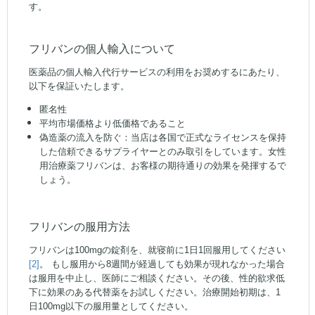
す。
フリバンの個人輸入について
医薬品の個人輸入代行サービスの利用をお奨めするにあたり、
以下を保証いたします。
匿名性
平均市場価格より低価格であること
偽造薬の流入を防ぐ：当店は各国で正式なライセンスを保持
した信頼できるサプライヤーとのみ取引をしています。女性
用治療薬フリバンは、お客様の期待通りの効果を発揮するで
しょう。
フリバンの服用方法
フリバンは100mgの錠剤を、就寝前に1日1回服用してください
[2]
。 もし服用から8週間が経過しても効果が現れなかった場合
は服用を中止し、医師にご相談ください。その後、性的欲求低
下に効果のある代替薬をお試しください。治療開始初期は、1
日100mg以下の服用量としてください。