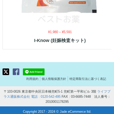
価
¥
1,980
–
¥
5,591
格
I-Know (妊娠検査キット)
帯:
¥1,980
–
¥5,591
利用規約
個人情報保護方針
特定商取引法に基づく表記
〒103-0026 東京都中央区日本橋兜町5-1 兜町第一平和ビル 3階
ライフプ
ラス通販株式会社
電話 : 0120-542-495
FAX : 03-6685-7448 法人番号：
2010001178295
Copyright 2017 - 2024 © Jade eCommerce ltd.