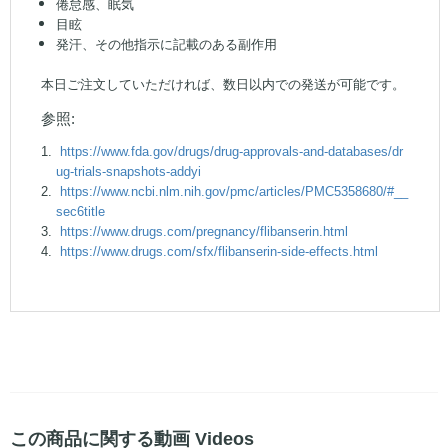
倦怠感、眠気
目眩
発汗、その他指示に記載のある副作用
本日ご注文していただければ、数日以内での発送が可能です。
参照:
https://www.fda.gov/drugs/drug-approvals-and-databases/dr
ug-trials-snapshots-addyi
https://www.ncbi.nlm.nih.gov/pmc/articles/PMC5358680/#__
sec6title
https://www.drugs.com/pregnancy/flibanserin.html
https://www.drugs.com/sfx/flibanserin-side-effects.html
この商品に関する動画 Videos