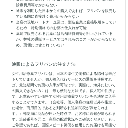
診療費用等がかからない
通販を利用した日本からの購入であれば、フリバンを販売し
ている国に直接赴く費用がかからない
当店の現地パートナー企業は、製造企業と直接取引をしてい
るため、特別価格でのお薬の仕入れが可能
薬局で販売されるお薬には店舗維持費等が計上されている
が、弊社の通販サービスではそれらのコストがかからないた
め、薬価には含まれていない
通販によるフリバンの注文方法
女性用治療薬フリバンは、日本の厚生労働省による認可は未だ
下りていませんが、個人輸入代行サービスの通販を使用すれ
ば、最短期間でお薬の入手が可能です。実際に、海外に赴いて
の購入できない方には、最も便利な方法です。個人宅の住所ま
で、お求めやすい価格で女性用治療薬フリバンを合法的に入手
することができます。（会社等、個人宅宛の住所以外を指定し
た場合、商用目的であると判断され追加関税が課せられま
す。）郵便局に商品が届いた時点で、お客様に通知が送られま
す。追跡番号を元に、商品の配送状況をご確認ください。もし
ご希望であれば、国際スピード郵便を使用したお届けも可能で