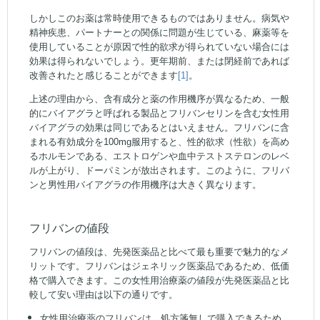
しかしこのお薬は常時使用できるものではありません。病気や
精神疾患、パートナーとの関係に問題が生じている、麻薬等を
使用していることが原因で性的欲求が得られていない場合には
効果は得られないでしょう。更年期前、または閉経前であれば
改善されたと感じることができます
[1]
。
上述の理由から、含有成分と薬の作用機序が異なるため、一般
的にバイアグラと呼ばれる製品とフリバンセリンを含む女性用
バイアグラの効果は同じであるとはいえません。フリバンに含
まれる有効成分を100mg服用すると、性的欲求（性欲）を高め
るホルモンである、エストロゲンや血中テストステロンのレベ
ルが上がり、ドーパミンが放出されます。このように、フリバ
ンと男性用バイアグラの作用機序は大きく異なります。
フリバンの値段
フリバンの値段は、先発医薬品と比べて最も重要で魅力的なメ
リットです。フリバンはジェネリック医薬品であるため、低価
格で購入できます。この女性用治療薬の値段が先発医薬品と比
較して安い理由は以下の通りです。
女性用治療薬のフリバンは、処方箋無しで購入できるため、