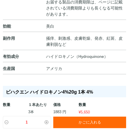
お届する製品の消費期限は、ページに記載
されている消費期限よりも長くなる可能性
があります。
効能
美白
副作用
掻痒、刺激感、皮膚乾燥、発赤、紅斑、皮
膚剥脱など
有効成分
ハイドロキノン（Hydroquinone）
生産国
アメリカ
ビハクエン ハイドロキノン4%20g 1本 4%
数量
１本あたり
価格
数量
3本
1883 円
¥
5,650
かごに入れる