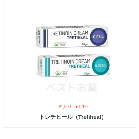
価
¥
1,590
–
¥
3,780
格
トレチヒール（Tretiheal）
帯:
¥1,590
–
¥3,780