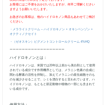
お客様にはご不便をおかけいたしますが、何卒ご理解ください
ますようお願いいたします。
お急ぎのお客様は、他のハイドロキノン商品もあわせてご検討
ください。
・メラライトクリーム – ハイドロキノン + オキシベンゾン +
オクティノクセイト
・（ゼオスキン）ピグメントコントロールクリーム 4%HQ
ーーーーーーーーーーーーーーーーーー
ハイドロキノンとは：
ハイドロキノンは、米国では20年以上前から美白剤として使用
されている成分です作用機序としては、メラニン色素の合成に
関わる酵素の活性を抑制し、加えてメラニンの産生細胞そのも
のを減少させることで、シミを漂白すると言われています。ハ
イドロキノンは、もともと節足動物や植物の一部にも含まれて
いる成分です。
使用方法：