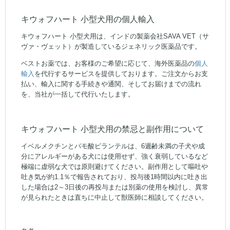
キウォフハート 小型犬用の個人輸入
キウォフハート 小型犬用は、インドの製薬会社SAVA VET（サ
ヴァ・ヴェット）が製造しているジェネリック医薬品です。
ベストお薬では、お客様のご希望に応じて、海外医薬品の
個人
輸入
を代行するサービスを提供しております。ご注文からお支
払い、輸入に関する手続きや通関、そしてお届けまでの流れ
を、当社が一括して代行いたします。
キウォフハート 小型犬用の禁忌と副作用について
イベルメクチンとパモ酸ピランテルは、6週齢未満の子犬や成
分にアレルギーがある犬には使用せず、強く衰弱しているなど
極端に虚弱な犬では原則避けてください。副作用として嘔吐や
吐き気が約1.1％で報告されており、投与後1時間以内に吐き出
した場合は2～3日後の再投与または別薬の使用を検討し、異常
が見られたときは直ちに中止して獣医師に相談してください。