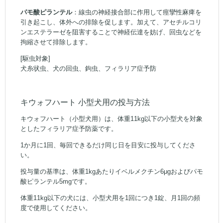
パモ酸ピランテル
：線虫の神経接合部に作用して痙攣性麻痺を
引き起こし、体外への排除を促します。加えて、アセチルコリ
ンエステラーゼを阻害することで神経伝達を妨げ、回虫などを
拘縮させて排除します。
[駆虫対象]
犬糸状虫、犬の回虫、鉤虫、フィラリア症予防
キウォフハート 小型犬用の投与方法
キウォフハート（小型犬用）は、体重11kg以下の小型犬を対象
としたフィラリア症予防薬です。
1か月に1回、毎回できるだけ同じ日を目安に投与してくださ
い。
投与量の基準は、体重1kgあたりイベルメクチン6μgおよびパモ
酸ピランテル5mgです。
体重11kg以下の犬には、小型犬用を1回につき1錠、月1回の頻
度で使用してください。