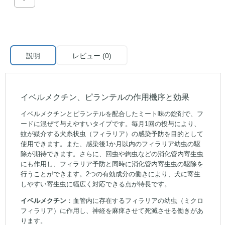
説明
レビュー (0)
イベルメクチン、ピランテルの作用機序と効果
イベルメクチンとピランテルを配合したミート味の錠剤で、フ
ードに混ぜて与えやすいタイプです。毎月1回の投与により、
蚊が媒介する犬糸状虫（フィラリア）の感染予防を目的として
使用できます。また、感染後1か月以内のフィラリア幼虫の駆
除が期待できます。さらに、回虫や鉤虫などの消化管内寄生虫
にも作用し、フィラリア予防と同時に消化管内寄生虫の駆除を
行うことができます。2つの有効成分の働きにより、犬に寄生
しやすい寄生虫に幅広く対応できる点が特長です。
イベルメクチン
：血管内に存在するフィラリアの幼虫（ミクロ
フィラリア）に作用し、神経を麻痺させて死滅させる働きがあ
ります。