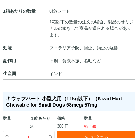
1箱あたりの数量
6錠/シート
1箱以下の数量の注文の場合、製品のオリジ
ナルの箱なしで商品が送られる場合があり
ます。
効能
フィラリア予防、回虫、鉤虫の駆除
副作用
下痢、食欲不振、嘔吐など
生産国
インド
キウォフハート 小型犬用（11kg以下）（Kiwof Hart
Chewable for Small Dogs 68mcg/ 57mg
数量
１錠あたり
価格
数量
306 円
30
¥
9,190
かごに入れる