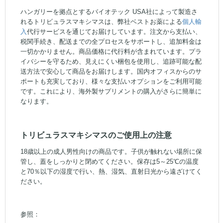
ハンガリーを拠点とするバイオテック USA社によって製造さ
れるトリビュラスマキシマスは、弊社ベストお薬による
個人輸
入
代行サービスを通じてお届けしています。注文から支払い、
税関手続き、配送までの全プロセスをサポートし、追加料金は
一切かかりません。商品価格に代行料が含まれています。プラ
イバシーを守るため、見えにくい梱包を使用し、追跡可能な配
送方法で安心して商品をお届けします。国内オフィスからのサ
ポートも充実しており、様々な支払いオプションをご利用可能
です。これにより、海外製サプリメントの購入がさらに簡単に
なります。
トリビュラスマキシマスのご使用上の注意
18歳以上の成人男性向けの商品です。子供が触れない場所に保
管し、蓋をしっかりと閉めてください。保存は5～25℃の温度
と70％以下の湿度で行い、熱、湿気、直射日光から遠ざけてく
ださい。
参照：