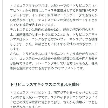
トリビュラスマキシマスは、天然ハーブの「トリビュラス（ハ
マビシ）」から抽出したエキスを主成分とする男性向けのサプ
リメントです。インドの伝統医学アーユルヴェーダでも古くか
ら使用されており、テストステロンの分泌をサポートするとさ
れている成分が含まれています。
テストステロンは筋肉の成長を助け、筋肉の増強や持久力向
上、運動機能のサポートに役立つことから、トリビュラスマキ
シマスはトレーニングをする方のパフォーマンスアップを後押
しします。また、加齢とともに低下する男性の活力もサポート
します。
さらに、トリビュラスには「サポニン」という成分が含まれて
おり、コレステロールの除去や過酸化脂質の生成を抑える働き
が期待できます。トレーニングをしている方はもちろん、健康
維持を意識する方にもおすすめ のサプリメントです。
トリビュラスマキシマスに含まれる成分
トリビュラス（ハマビシ）は、南アジアやヨーロッパなどに広
く分布する天然ハーブです。ステロイドサポニンやフラボノイ
ドなどの成分が豊富に含まれており、古くから薬用ハーブとし
て使用されてきました。