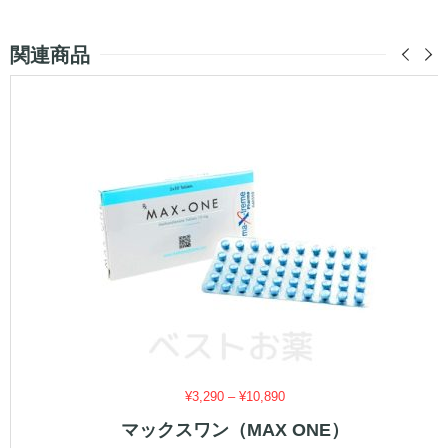
関連商品
価
¥
3,290
–
¥
10,890
格
マックスワン（MAX ONE）
帯: