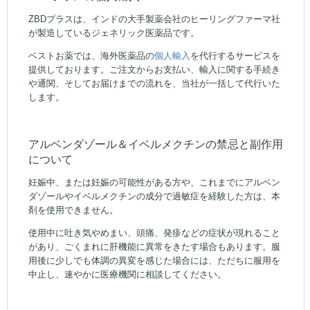
ZBDプラスは、インドの大手製薬会社のヒーリングファーマ社
が製造しているジェネリック医薬品です。
ベストお薬では、海外医薬品の
個人輸入
を代行するサービスを
提供しております。ご注文からお支払い、輸入に関する手続き
や通関、そしてお届けまでの流れを、当社が一括して代行いた
します。
アルベンダゾール＆イベルメクチンの禁忌と副作用
について
妊娠中、または妊娠の可能性がある方や、これまでにアルベン
ダゾールやイベルメクチンの成分で過敏症を経験した方は、本
剤を使用できません。
使用中に吐き気やめまい、頭痛、発疹などの症状が現れること
があり、ごくまれに肝機能に異常をきたす場合もあります。服
用後に少しでも体調の異変を感じた場合には、ただちに服用を
中止し、速やかに医療機関に相談してください。