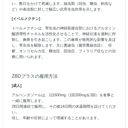
い、数日をかけて死滅します。線虫類（回虫、鞭虫、鉤虫な
ど）や条虫類に対して幅広い抗寄生虫作用を示します。
[イベルメクチン]
イベルメクチンは、寄生虫の神経筋接合部におけるグルタミン
酸誘導性チャネルを活性化させることで、神経伝達を過剰に抑
制し、麻痺を引き起こします。この麻痺が致死的な影響を及ぼ
し、寄生虫を駆除します。主に糞線虫（腸管糞線虫症）、疥
癬、オンコセルカ症、鞭虫症、回虫症、フィラリア症などの治
療に用いられます。
ZBDプラスの服用方法
[成人]
アルベンダゾールは、1日600mg（1回200mgを3回）を食事と
一緒に服用します。
28日間連続で服用し、その後14日間の休薬期間を設けてくださ
い。
但し、年齢や症状によって増減することがあります。