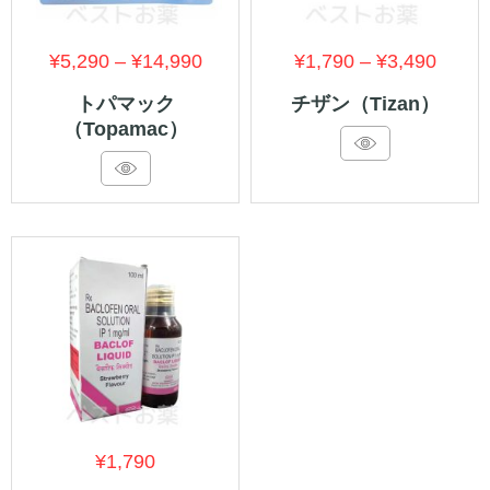
価
価
¥
5,290
–
¥
14,990
¥
1,790
–
¥
3,490
格
格
トパマック
チザン（Tizan）
（Topamac）
帯:
帯:
¥5,290
¥1,79
–
–
¥14,990
¥3,49
¥
1,790