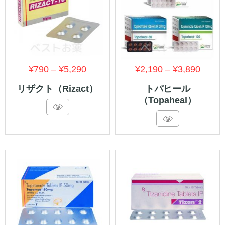
価
価
¥
790
–
¥
5,290
¥
2,190
–
¥
3,890
格
格
リザクト（Rizact）
トパヒール
（Topaheal）
帯:
帯:
¥790
¥2,19
–
–
¥5,290
¥3,89