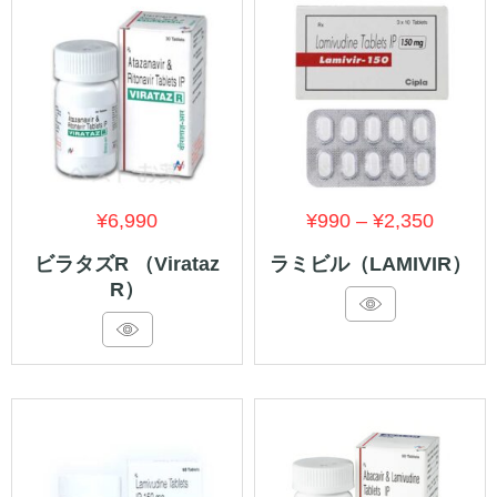
価
¥
6,990
¥
990
–
¥
2,350
格
ビラタズR （Virataz
ラミビル（LAMIVIR）
R）
帯:
¥990
–
¥2,350