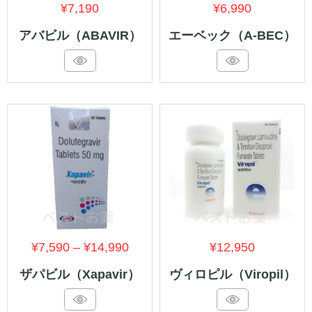
¥
7,190
¥
6,990
アバビル（ABAVIR）
エーベック（A-BEC）
価
¥
7,590
–
¥
14,990
¥
12,950
格
ザパビル（Xapavir）
ヴィロピル（Viropil）
帯: