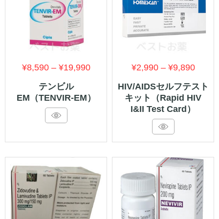
価
価
¥
8,590
–
¥
19,990
¥
2,990
–
¥
9,890
格
格
テンビル
HIV/AIDSセルフテスト
EM（TENVIR-EM）
キット（Rapid HIV
帯:
帯:
I&II Test Card）
¥8,590
¥2,99
–
–
¥19,990
¥9,89