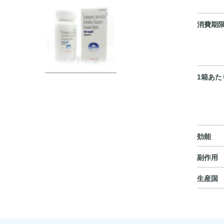
消費期
1箱あた
効能
副作用
生産国