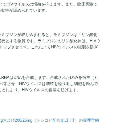
でHIVウイルスの増殖を抑えます。また、臨床実験で
有効性が認められています。
ラミブジンが取り込まれると、ラミブジンは「リン酸化
必要とする物質です。ラミブジンのリン酸化体は、HIVウ
トップさせます。これによりHIVウイルスの複製を防ぎ
RNAはDNAを合成します。合成されたDNAを宿主（ヒ
出芽させ、HIVウイルスは増殖を繰り返し細胞を蝕んで
ことにより、HIVウイルスの複製を妨げます。
gおよび200/25mg（デシコビ配合錠LT,HT）の薬理学的