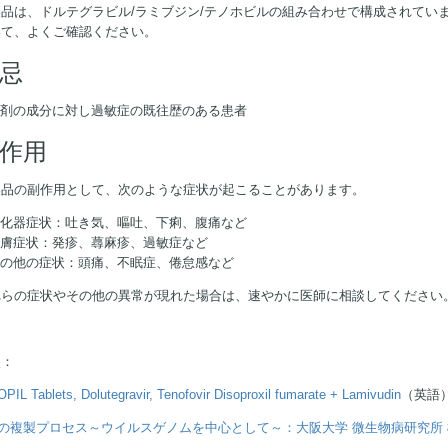
製品は、ドルテグラビル/ラミブジン/テノホビルの組み合わせで構成されてい
いて、よくご確認ください。
忌
本剤の成分に対し過敏症の既往歴のある患者
作用
製品の副作用として、次のような症状が起こることがあります。
消化器症状：吐き気、嘔吐、下痢、腹痛など
皮膚症状：発疹、蕁麻疹、過敏症など
その他の症状：頭痛、不眠症、倦怠感など
れらの症状やその他の異常が現れた場合は、速やかに医師に相談してください
照：
PIL Tablets, Dolutegravir, Tenofovir Disoproxil fumarate + Lamivudin
（英語
Vの複製プロセス～ウイルスゲノムを中心として～：大阪大学 微生物病研究所