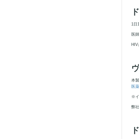
1日
医
H
本
医
※
弊