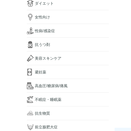
ダイエット
女性向け
性病/感染症
抗うつ剤
美容スキンケア
避妊薬
高血圧/糖尿病/痛風
不眠症・睡眠薬
抗生物質
前立腺肥大症