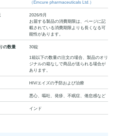
（Emcure pharmaceuticals Ltd.）
限
2026/9月
お届する製品の消費期限は、ページに記
載されている消費期限よりも長くなる可
能性があります。
りの数量
30錠
1箱以下の数量の注文の場合、製品のオリ
ジナルの箱なしで商品が送られる場合が
あります。
HIV/エイズの予防および治療
悪心、嘔吐、発疹、不眠症、倦怠感など
インド