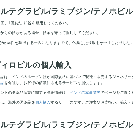
ドルテグラビル/ラミブジン/テノホビ
1回、1回あたり1錠を服用してください。
師からの指示がある場合、指示を守って服用してください。
IVが耐薬性を獲得する一因になりますので、休薬したり服用を中止したりしな
ヴィロピルの個人輸入
製品は、インドのルーピン社が国際規格に基づいて製造・販売するジェネリッ
薬品
を保証し、お客様の信頼に応えるサービスを提供します。
インドの医薬品産業に関する詳細情報は、
インドの薬事業界
のページをご覧く
社は、海外の医薬品を
個人輸入
するサービスです。ご注文やお支払い、輸入・
ドルテグラビル/ラミブジン/テノホビ