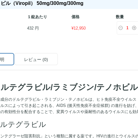
ル（Viropil） 50mg/300mg/300mg
１錠あたり
価格
数量
432 円
¥
12,950
明
レビュー (0)
ドルテグラビル/ラミブジン/テノホビ
成分のドルテグラビル・ラミブジン・テノホビルは、ヒト免疫不全ウイルス（
ルスによって引き起こされる、AIDS (後天性免疫不全症候群) の進行を妨
数の有効性分を配合することで、変異ウイルスや薬耐性のあるウイルスにも効
ルテグラビル
ンテグラーゼ阻害剤抗」という種類に属する薬です。HIVの進行とウイルス