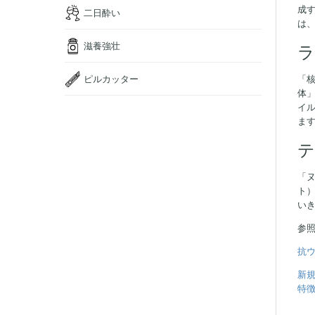
成
二日酔い
は
滋養強壮
ラ
ピルカッター
「
体」
イル
ま
テ
「ヌ
ト）
いき
参
抗ウ
新規
特