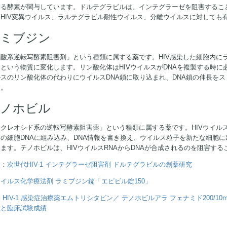
する酵素が関与しています。ドルテグラビルは、インテグラーゼを阻害すること
、HIV変異ウイルス、ラルテグラビル耐性ウイルス、分離ウイルスに対しても
ミブジン
核酸系逆転写酵素阻害剤」という種類に属する薬です。HIV感染した細胞内に
という物質に変化します。リン酸化体はHIVウイルスがDNAを複製する時に
スのリン酸化体の代わりにウイルスDNA鎖に取り込まれ、DNA鎖の伸長をス
す。
ノホビル
クレオシド系の逆転写酵素阻害薬」という種類に属する薬です。HIVウイルス
の細胞DNAに組み込み、DNA情報を書き換え、ウイルス粒子を新たな細胞に
ます。テノホビルは、HIVウイルスRNAからDNAが合成されるのを阻害する
照：
次世代HIV-1 インテグラーゼ阻害剤 ドルテグラビルの創薬研究
イルス化学療法剤 ラミブジン錠「エピビル錠150」
 HIV-1 感染症治療薬エムトリシタビン／ テノホビルアラ フェナミド200/10m
徴と臨床試験成績