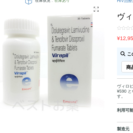
在庫状況 :
在庫あり
HIV治
ヴィ
¥
12,9
こ
商
ヴィロピ
¥590
す。
利用可
製造元