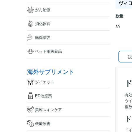
ヴィロピ
がん治療
数量
消化器官
30
筋肉増強
ペット用医薬品
説
海外サプリメント
ダイエット
有効
ED治療薬
ウイ
複
美容スキンケア
ド
機能改善
「イ