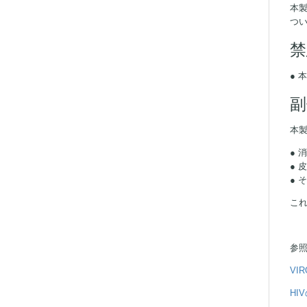
本
つ
禁
● 
副
本
● 
● 
● 
こ
参
VIRO
HI