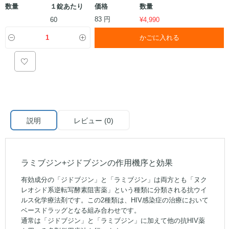
数量
１錠あたり
価格
数量
83 円
60
¥
4,990
かごに入れる
説明
レビュー (0)
ラミブジン+ジドブジンの作用機序と効果
有効成分の「ジドブジン」と「ラミブジン」は両方とも「ヌク
レオシド系逆転写酵素阻害薬」という種類に分類される抗ウイ
ルス化学療法剤です。この2種類は、HIV感染症の治療において
ベースドラッグとなる組み合わせです。
通常は「ジドブジン」と「ラミブジン」に加えて他の抗HIV薬