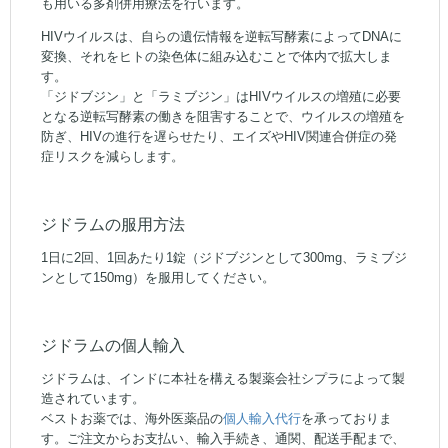
も用いる多剤併用療法を行います。
HIVウイルスは、自らの遺伝情報を逆転写酵素によってDNAに
変換、それをヒトの染色体に組み込むことで体内で拡大しま
す。
「ジドブジン」と「ラミブジン」はHIVウイルスの増殖に必要
となる逆転写酵素の働きを阻害することで、ウイルスの増殖を
防ぎ、HIVの進行を遅らせたり、エイズやHIV関連合併症の発
症リスクを減らします。
ジドラムの服用方法
1日に2回、1回あたり1錠（ジドブジンとして300mg、ラミブジ
ンとして150mg）を服用してください。
ジドラムの個人輸入
ジドラムは、インドに本社を構える製薬会社シプラによって製
造されています。
ベストお薬では、海外医薬品の
個人輸入代行
を承っておりま
す。ご注文からお支払い、輸入手続き、通関、配送手配まで、