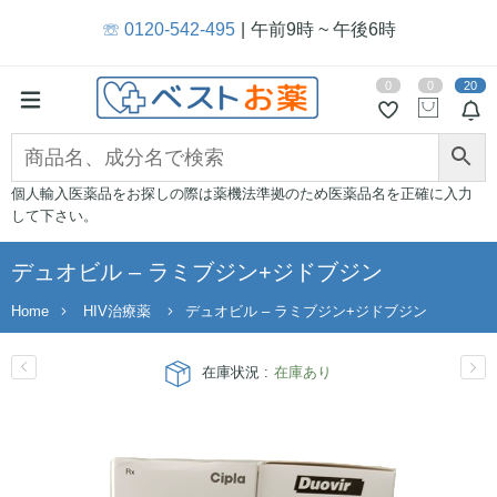
☏ 0120-542-495
午前9時 ~ 午後6時
0
0
20
個人輸入医薬品をお探しの際は薬機法準拠のため医薬品名を正確に入力
して下さい。
デュオビル – ラミブジン+ジドブジン
Home
HIV治療薬
デュオビル – ラミブジン+ジドブジン
在庫状況 :
在庫あり