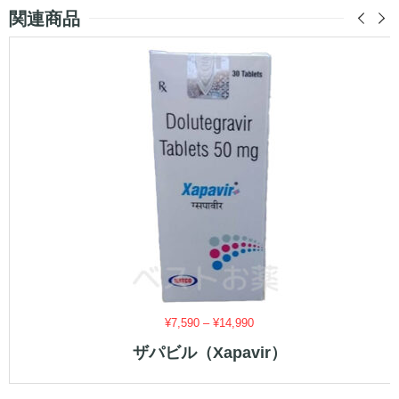
関連商品
価
¥
7,590
–
¥
14,990
格
ザパビル（Xapavir）
帯:
¥7,590
–