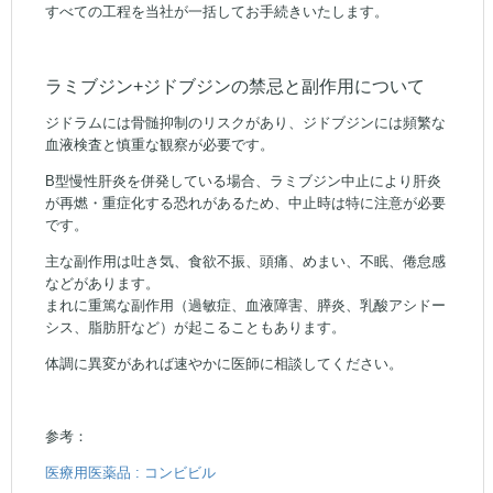
すべての工程を当社が一括してお手続きいたします。
ラミブジン+ジドブジンの禁忌と副作用について
ジドラムには骨髄抑制のリスクがあり、ジドブジンには頻繁な
血液検査と慎重な観察が必要です。
B型慢性肝炎を併発している場合、ラミブジン中止により肝炎
が再燃・重症化する恐れがあるため、中止時は特に注意が必要
です。
主な副作用は吐き気、食欲不振、頭痛、めまい、不眠、倦怠感
などがあります。
まれに重篤な副作用（過敏症、血液障害、膵炎、乳酸アシドー
シス、脂肪肝など）が起こることもあります。
体調に異変があれば速やかに医師に相談してください。
参考：
医療用医薬品 : コンビビル