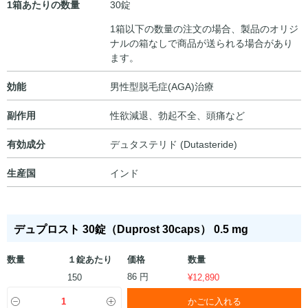
1箱あたりの数量
30錠
1箱以下の数量の注文の場合、製品のオリジ
ナルの箱なしで商品が送られる場合があり
ます。
効能
男性型脱毛症(AGA)治療
副作用
性欲減退、勃起不全、頭痛など
有効成分
デュタステリド (Dutasteride)
生産国
インド
デュプロスト 30錠（Duprost 30caps） 0.5 mg
数量
１錠あたり
価格
数量
86 円
150
¥
12,890
かごに入れる