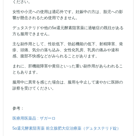
ください。
女性や小児への使用は適応外です。妊娠中の方は、胎児への影
響が懸念されるため使用できません。
デュタステリドや他の5α還元酵素阻害薬に過敏症の既往がある
方も服用できません。
主な副作用として、性欲低下、勃起機能の低下、射精障害、発
疹、頭痛、気分の落ち込み、女性化乳房、乳房の痛みや違和
感、腹部不快感などがみられることがあります。
まれに、肝機能障害や黄疸といった重い副作用があらわれるこ
ともあります。
服用中に異常を感じた場合は、服用を中止して速やかに医師の
診察を受けてください。
参考：
医療用医薬品 : ザガーロ
5α還元酵素阻害薬 前立腺肥大症治療薬（デュタステリド錠）