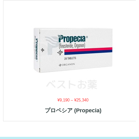
価
¥
9,190
–
¥
25,340
格
プロペシア (Propecia)
帯:
¥9,190
–
¥25,340