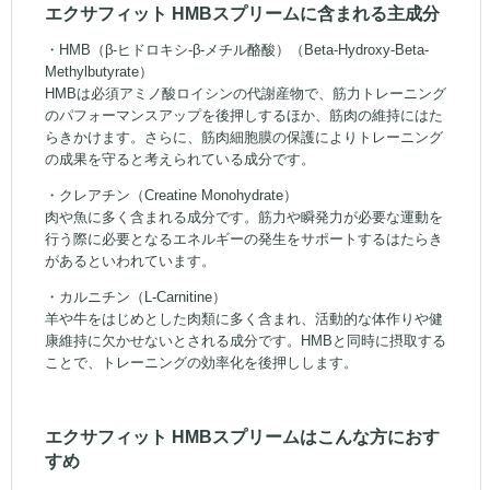
エクサフィット HMBスプリームに含まれる主成分
・HMB（β-ヒドロキシ-β-メチル酪酸）（Beta-Hydroxy-Beta-
Methylbutyrate）
HMBは必須アミノ酸ロイシンの代謝産物で、筋力トレーニング
のパフォーマンスアップを後押しするほか、筋肉の維持にはた
らきかけます。さらに、筋肉細胞膜の保護によりトレーニング
の成果を守ると考えられている成分です。
・クレアチン（Creatine Monohydrate）
肉や魚に多く含まれる成分です。筋力や瞬発力が必要な運動を
行う際に必要となるエネルギーの発生をサポートするはたらき
があるといわれています。
・カルニチン（L-Carnitine）
羊や牛をはじめとした肉類に多く含まれ、活動的な体作りや健
康維持に欠かせないとされる成分です。HMBと同時に摂取する
ことで、トレーニングの効率化を後押しします。
エクサフィット HMBスプリームはこんな方におす
すめ