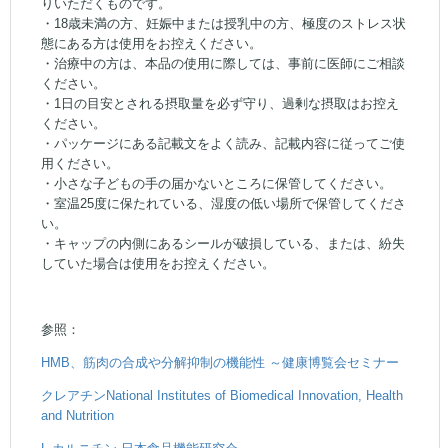
りいただくものです。
・18歳未満の方、妊娠中または授乳中の方、極度のストレス状
態にある方は使用をお控えください。
・治療中の方は、本品の使用に際しては、事前に医師にご相談
ください。
・1日の目安とされる摂取量を必ず守り、過剰な摂取はお控え
ください。
・パッケージにある記載文をよく読み、記載内容に従ってご使
用ください。
・小さな子どもの手の届かないところに保管してください。
・室温25度に保たれている、湿度の低い場所で保管してくださ
い。
・キャップの内側にあるシールが破損している、または、紛失
していた場合は使用をお控えください。
参照：
HMB、筋肉の合成や分解抑制の機能性 ～健康博覧会セミナー
クレアチンNational Institutes of Biomedical Innovation, Health
and Nutrition
L-カルニチン 日本食品機能研究会