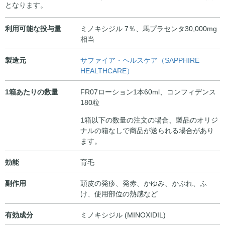
し
で
となります。
た。
す。
利用可能な投与量
ミノキシジル 7％、馬プラセンタ30,000mg
相当
製造元
サファイア・ヘルスケア（SAPPHIRE
HEALTHCARE）
1箱あたりの数量
FR07ローション1本60ml、コンフィデンス
180粒
1箱以下の数量の注文の場合、製品のオリジ
ナルの箱なしで商品が送られる場合があり
ます。
効能
育毛
副作用
頭皮の発疹、発赤、かゆみ、かぶれ、ふ
け、使用部位の熱感など
有効成分
ミノキシジル (MINOXIDIL)