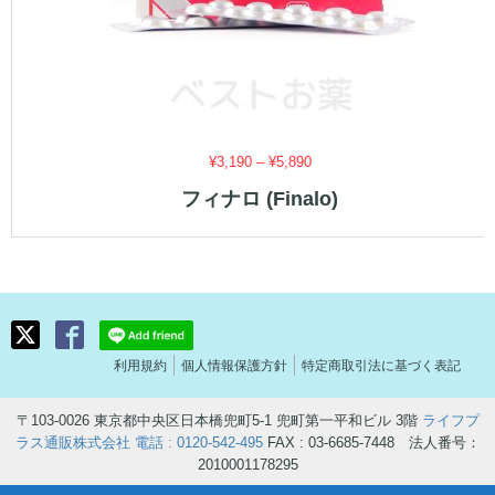
価
¥
3,190
–
¥
5,890
格
フィナロ (Finalo)
帯:
¥3,190
–
¥5,890
利用規約
個人情報保護方針
特定商取引法に基づく表記
〒103-0026 東京都中央区日本橋兜町5-1 兜町第一平和ビル 3階
ライフプ
ラス通販株式会社
電話 : 0120-542-495
FAX : 03-6685-7448 法人番号：
2010001178295