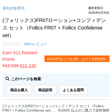
薄毛対策/育毛
最終更新日
2026年6月30日
(フォリックス)FR07ローション+コンフィデン
ス セット（Follics FR07 + Follics Confidense
set）
0件のレビュー
Earn 511 Reward
Points
10000円以上のお買い上げで送料無料 !
元
現
¥
12,530
¥
10,230
の
在
価
の
このページを検索
格
価
商品を購入
商品説明
よくある質問
は
格
¥12,530
は
で
¥10,230
(フォリックス)FR07ローション+コンフィデンス セット（Follics
FR07 + Follics Confidense set）。 ¥10000 以上のご購入で送料無料