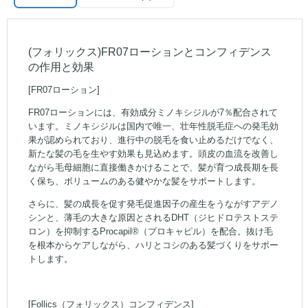
(フォリックス)FR07ローションとコンフィデンス
の作用と効果
[FR07ローション]
FR07ローションには、有効成分ミノキシジルが7％配合されて
います。ミノキシジルは国内で唯一、壮年性脱毛症への発毛効
果が認められており、進行中の脱毛を食い止めるだけでなく、
新たな髪の毛を生やす効果も見込めます。頭皮の血流を改善し
ながら毛母細胞に直接働きかけることで、髪が育つ成長期を長
く保ち、ボリュームのある健やかな髪をサポートします。
さらに、髪の成長を促す発毛促進因子の産生をうながすアデノ
シンと、薄毛の大きな原因とされるDHT（ジヒドロテストステ
ロン）を抑制するProcapil®（プロキャピル）を配合。抜け毛
を根本からケアしながら、ハリとコシのある髪づくりをサポー
トします。
[Follics（フォリックス）コンフィデンス]