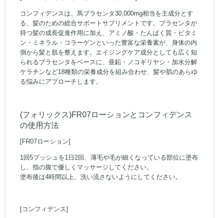
コンフィデンスは、馬プラセンタ30,000mg相当を主成分とす
る、髪のための総合サポートサプリメントです。プラセンタが
持つ髪の成長促進作用に加え、アミノ酸・たんぱく質・ビタミ
ン・ミネラル・コラーゲンといった豊富な栄養素が、身体の内
側から髪と肌を整えます。エイジングケア成分としても広く知
られるプラセンタをベースに、亜鉛・ノコギリヤシ・加水分解
ケラチンなど18種類の栄養成分を組み合わせ、髪や肌のあらゆ
る悩みにアプローチします。
(フォリックス)FR07ローションとコンフィデンス
の使用方法
[FR07ローション]
1回5プッシュを1日2回、薄毛や毛が細くなっている部位に塗布
し、指の腹で優しくマッサージしてください。
塗布後は4時間以上、洗い流さないようにしてください。
[コンフィデンス]