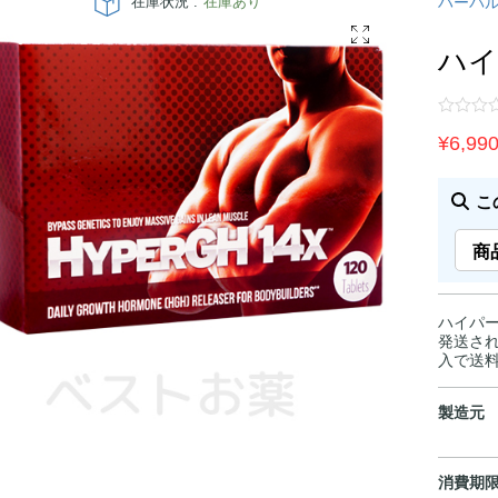
在庫状況 :
在庫あり
ハーバ
ハイ
¥
6,99
こ
商
ハイパーG
発送され
入で送
製造元
消費期