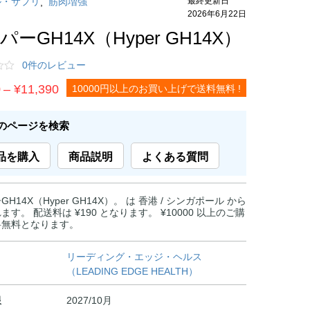
ル・サプリ
筋肉増強
,
2026年6月22日
パーGH14X（Hyper GH14X）
0件のレビュー
価
0
–
¥
11,390
10000円以上のお買い上げで送料無料 !
格
帯:
のページを検索
¥6,990
品を購入
商品説明
よくある質問
–
¥11,390
H14X（Hyper GH14X）。 は 香港 / シンガポール から
ます。 配送料は ¥190 となります。 ¥10000 以上のご購
料無料となります。
リーディング・エッジ・ヘルス
（LEADING EDGE HEALTH）
限
2027/10月