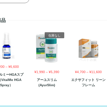
商品
在庫なし
価
200
–
¥
6,600
格
価
価
¥
1,990
–
¥
5,390
¥
4,700
–
¥
11,600
ルミーHGAスプ
帯:
格
格
italMe HGA
アーユスリム
エクサフィット リーン
¥2,200
帯:
帯:
Spray）
(AyurSlim)
フレーム
–
¥1,990
¥4,
¥6,600
–
–
¥5,390
¥11