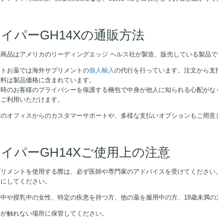
イパーGH14Xの通販方法
の商品はアメリカのリーディングエッジ ヘルス社が製造、販売している製品で
ストお薬では海外サプリメントの
個人輸入
の代行を行っています。注文から支
数料は製品価格に含まれています。
送時のお客様のプライバシーを保護する梱包で中身が他人に知られる心配がな
てご利用いただけます。
内のオフィスからのカスタマーサポートや、多様な支払いオプションもご用意
イパーGH14Xご使用上の注意
プリメントを使用する際は、必ず医師や専門家のアドバイスを受けてください
うにしてください。
娠中や授乳中の女性、特定の疾患を持つ方、他の薬を服用中の方、18歳未満の
供が触れない場所に保管してください。