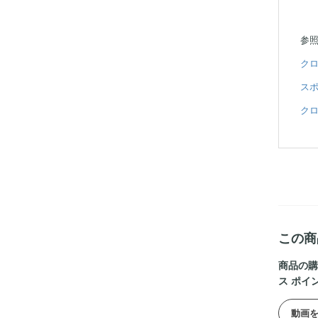
参
クロ
ス
ク
この商
商品の購
ス ポイ
動画