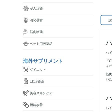
がん治療
説
消化器官
筋肉増強
ハ
ペット用医薬品
ハイ
海外サプリメント
「G
ィ
ダイエット
筋
い
ED治療薬
美容スキンケア
ハ
機能改善
ハイ