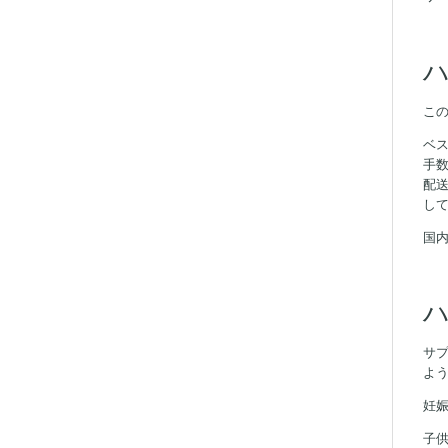
ハ
こ
ベ
手
配
し
国
ハ
サ
よ
妊
子