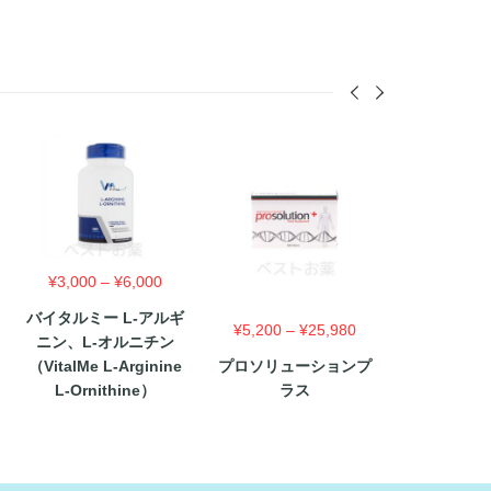
価
¥
3,000
–
¥
6,000
格
バイタルミー L-アルギ
帯:
価
¥
5,200
–
¥
25,980
ニン、L-オルニチン
¥3,000
格
（VitalMe L-Arginine
プロソリューションプ
–
帯:
L-Ornithine）
ラス
¥6,000
700
¥5,200
–
,600
¥25,980