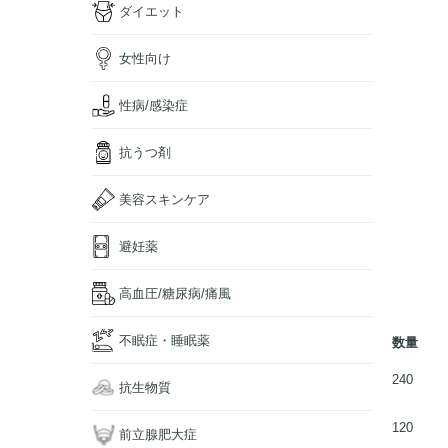
ダイエット
女性向け
性病/感染症
抗うつ剤
美容スキンケア
避妊薬
高血圧/糖尿病/痛風
不眠症・睡眠薬
数量
240
抗生物質
120
前立腺肥大症