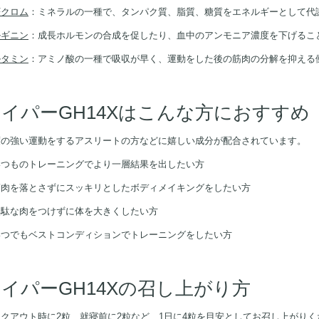
Fクロム
：ミネラルの一種で、タンパク質、脂質、糖質をエネルギーとして代
ルギニン
：成長ホルモンの合成を促したり、血中のアンモニア濃度を下げるこ
ルタミン
：アミノ酸の一種で吸収が早く、運動をした後の筋肉の分解を抑える
イパーGH14Xはこんな方におすすめ
度の強い運動をするアスリートの方などに嬉しい成分が配合されています。
いつものトレーニングでより一層結果を出したい方
筋肉を落とさずにスッキリとしたボディメイキングをしたい方
無駄な肉をつけずに体を大きくしたい方
いつでもベストコンディションでトレーニングをしたい方
イパーGH14Xの召し上がり方
クアウト時に2粒、就寝前に2粒など、1日に4粒を目安としてお召し上がりく