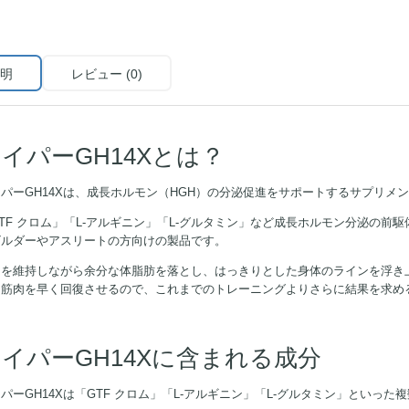
明
レビュー (0)
イパーGH14Xとは？
パーGH14Xは、成長ホルモン（HGH）の分泌促進をサポートするサプリメ
TF クロム」「L-アルギニン」「L-グルタミン」など成長ホルモン分泌の
ビルダーやアスリートの方向けの製品です。
肉を維持しながら余分な体脂肪を落とし、はっきりとした身体のラインを浮き
た筋肉を早く回復させるので、これまでのトレーニングよりさらに結果を求め
イパーGH14Xに含まれる成分
パーGH14Xは「GTF クロム」「L-アルギニン」「L-グルタミン」といっ