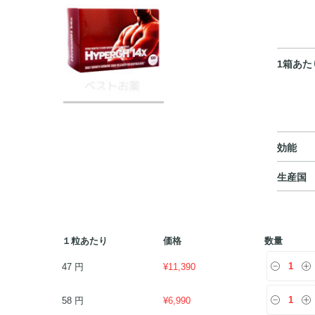
1箱あた
効能
生産国
１粒あたり
価格
数量
47 円
¥
11,390
58 円
¥
6,990