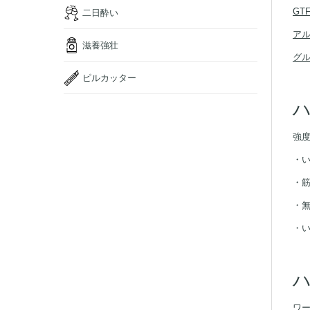
GT
二日酔い
ア
滋養強壮
グ
ピルカッター
ハ
強
・
・
・
・
ハ
ワー