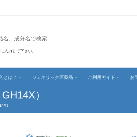
確に入力して下さい。
入とは？
ジェネリック医薬品
ご利用ガイド
お
 GH14X）
14X）