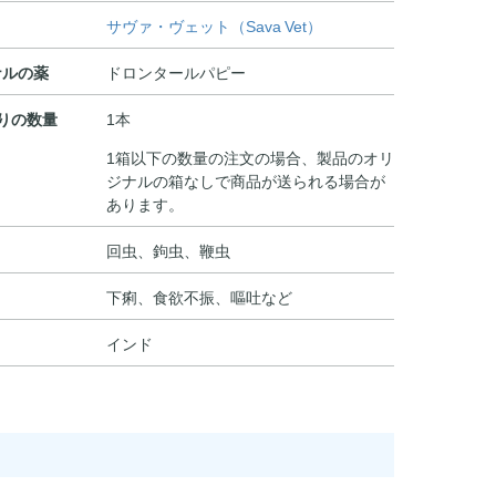
サヴァ・ヴェット（Sava Vet）
ナルの薬
ドロンタールパピー
りの数量
1本
1箱以下の数量の注文の場合、製品のオリ
ジナルの箱なしで商品が送られる場合が
あります。
回虫、鉤虫、鞭虫
下痢、食欲不振、嘔吐など
インド