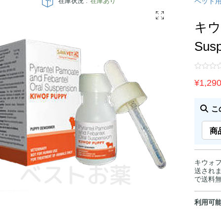
在庫状況 :
在庫あり
ペット
キウ
Sus
¥
1,29
こ
商
キウォフパ
送されま
で送料
利用可