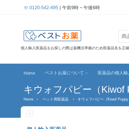
☏ 0120-542-495
午前9時 ~ 午後6時
個人輸入医薬品をお探しの際は薬機法準拠のため医薬品名を正
ベストお薬について
医薬品の個人輸
Home
キウォフパピー（Kiwof Pup
Home
ペット用医薬品
キウォフパピー（Kiwof Puppy S