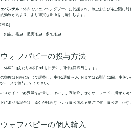
フェバンテル
：体内でフェンベンダゾールに代謝され、線虫および条虫類に対
乗的効果が高まり、より確実な駆虫を可能にします。
虫対象]
虫、鉤虫、鞭虫、瓜実条虫、多包条虫
キウォフパピーの投与方法
、体重1kgあたり本剤1mLを目安に、1回経口投与します。
の頻度は月齢に応じて調整し、生後2週齢～3ヶ月までは2週間に1回、生後3ヶ
回のペースで投与してください。
属のスポイトで必要量を計量し、そのまま直接飲ませるか、フードに混ぜて与
ードに混ぜる場合は、薬剤が残らないよう食べ切れる量に混ぜ、食べ残しがな
キウォフパピーの個人輸入