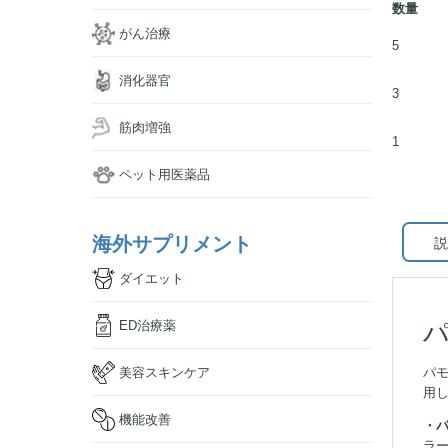
数量
がん治療
5
消化器官
3
筋肉増強
1
ペット用医薬品
海外サプリメント
説
ダイエット
パ
ED治療薬
美容スキンケア
パ
用
機能改善
・
ラ