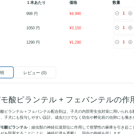
１本あたり
価格
数量
998 円
¥
4,990
1050 円
¥
3,150
1290 円
¥
1,290
明
レビュー (0)
モ酸ピランテル + フェバンテルの作
モ酸ピランテル＋フェバンテル配合剤は、子犬の内部寄生虫対策に用いられる
し、子犬にも投与しやすい設計。成虫だけでなく幼虫や孵化前の虫卵にも働き
パモ酸ピランテル
：線虫類の神経伝達部位に作用して痙攣性の麻痺を引き起こ
ーゼを阻害することにより、神経伝達を遮断し、回虫の拘縮を促します。