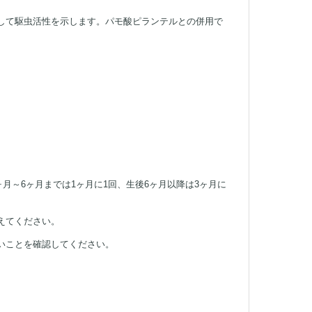
して駆虫活性を示します。パモ酸ピランテルとの併用で
月～6ヶ月までは1ヶ月に1回、生後6ヶ月以降は3ヶ月に
えてください。
いことを確認してください。