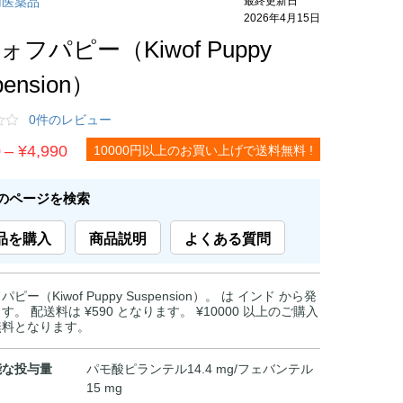
用医薬品
2026年4月15日
ォフパピー（Kiwof Puppy
pension）
0件のレビュー
価
0
–
¥
4,990
10000円以上のお買い上げで送料無料 !
格
帯:
のページを検索
¥1,290
品を購入
商品説明
よくある質問
–
¥4,990
ピー（Kiwof Puppy Suspension）。 は インド から発
す。 配送料は ¥590 となります。 ¥10000 以上のご購入
無料となります。
能な投与量
パモ酸ピランテル14.4 mg/フェバンテル
15 mg