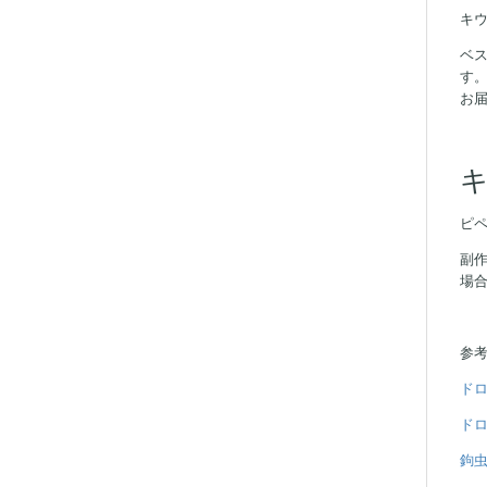
キウ
ベ
す
お
ピペ
副
場
参
ド
ドロ
鉤虫症