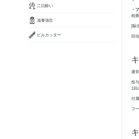
二日酔い
・
相
滋養強壮
[駆
ピルカッター
回
通常
投与
1
付
フ