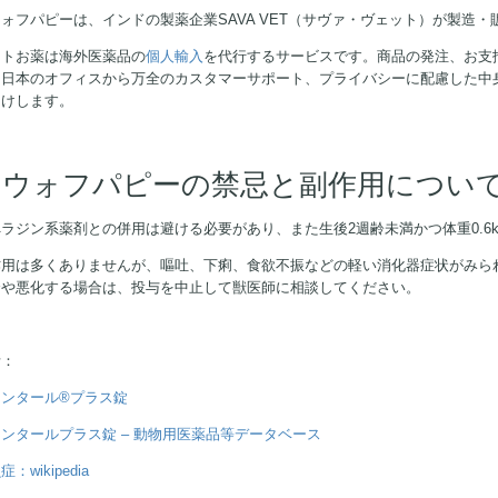
ォフパピーは、インドの製薬企業SAVA VET（サヴァ・ヴェット）が製造
ストお薬は海外医薬品の
個人輸入
を代行するサービスです。商品の発注、お支
。日本のオフィスから万全のカスタマーサポート、プライバシーに配慮した中
届けします。
キウォフパピーの禁忌と副作用につい
ラジン系薬剤との併用は避ける必要があり、また生後2週齢未満かつ体重0.6
作用は多くありませんが、嘔吐、下痢、食欲不振などの軽い消化器症状がみら
合や悪化する場合は、投与を中止して獣医師に相談してください。
考：
ロンタール®プラス錠
ンタールプラス錠 – 動物用医薬品等データベース
：wikipedia