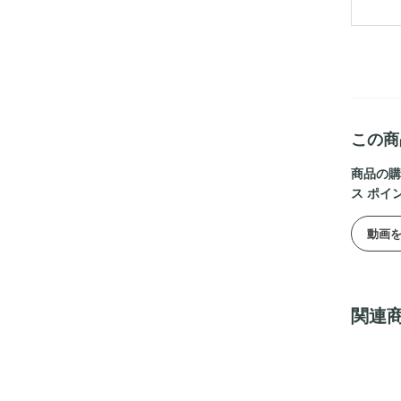
この商
商品の購
ス ポイ
動画
関連