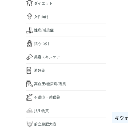
ダイエット
女性向け
性病/感染症
抗うつ剤
美容スキンケア
避妊薬
高血圧/糖尿病/痛風
不眠症・睡眠薬
抗生物質
キウォフ
前立腺肥大症