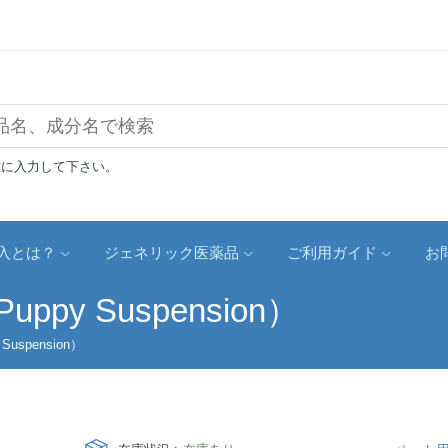
確に入力して下さい。
入とは？
ジェネリック医薬品
ご利用ガイド
お
py Suspension）
uspension）