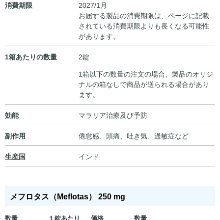
消費期限
2027/1月
お届する製品の消費期限は、ページに記載
されている消費期限よりも長くなる可能性
があります。
1箱あたりの数量
2錠
1箱以下の数量の注文の場合、製品のオリジ
ナルの箱なしで商品が送られる場合があり
ます。
効能
マラリア治療及び予防
副作用
倦怠感、頭痛、吐き気、過敏症など
生産国
インド
メフロタス（Meflotas） 250 mg
数量
１錠あたり
価格
数量