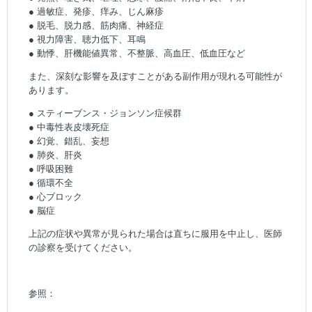
● 過敏症、発疹、痒み、じん麻疹
● 脱毛、脱力感、筋肉痛、神経症
● 視力障害、聴力低下、耳鳴
● 動悸、肝機能値異常、不整脈、高血圧、低血圧など
また、深刻な影響を及ぼすことがある副作用が現れる可能性が
あります。
● スティーブンス・ジョンソン症候群
● 中毒性表皮壊死症
● 幻覚、錯乱、妄想
● 肺炎、肝炎
● 呼吸困難
● 循環不全
● 心ブロック
● 脳症
上記の症状や異常が見られた場合は直ちに服用を中止し、医師
の診察を受けてください。
参照：