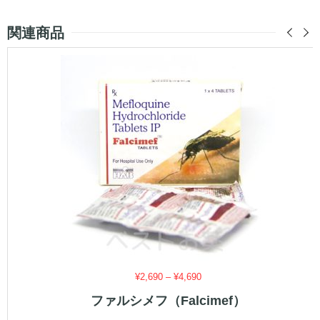
関連商品
価
¥
2,690
–
¥
4,690
格
ファルシメフ（Falcimef）
帯:
¥2,690