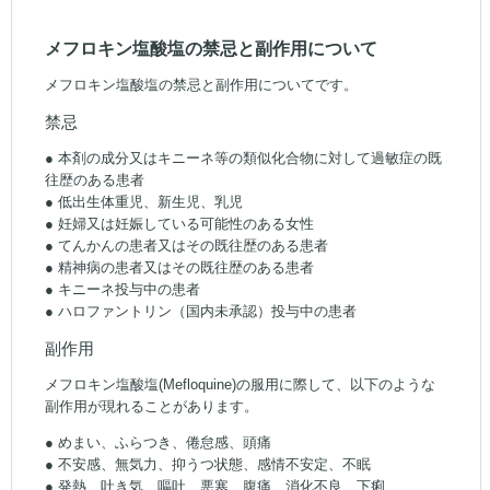
メフロキン塩酸塩の禁忌と副作用について
メフロキン塩酸塩の禁忌と副作用についてです。
禁忌
● 本剤の成分又はキニーネ等の類似化合物に対して過敏症の既
往歴のある患者
● 低出生体重児、新生児、乳児
● 妊婦又は妊娠している可能性のある女性
● てんかんの患者又はその既往歴のある患者
● 精神病の患者又はその既往歴のある患者
● キニーネ投与中の患者
● ハロファントリン（国内未承認）投与中の患者
副作用
メフロキン塩酸塩(Mefloquine)の服用に際して、以下のような
副作用が現れることがあります。
● めまい、ふらつき、倦怠感、頭痛
● 不安感、無気力、抑うつ状態、感情不安定、不眠
● 発熱、吐き気、嘔吐、悪寒、腹痛、消化不良、下痢