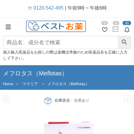
☏ 0120-542-495
午前9時 ~ 午後6時
0
0
20
個人輸入医薬品をお探しの際は薬機法準拠のため医薬品名を正確に入力
して下さい。
メフロタス（Meflotas）
Home
マラリア
メフロタス（Meflotas）
在庫状況 :
在庫あり