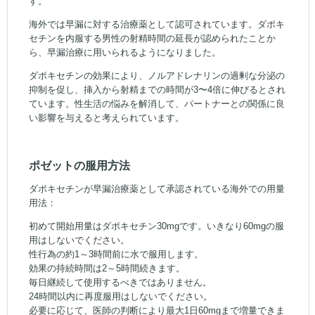
す。
海外では早漏に対する治療薬として認可されています。ダポキ
セチンを内服する男性の射精時間の延長が認められたことか
ら、早漏治療に用いられるようになりました。
ダポキセチンの効果により、ノルアドレナリンの過剰な分泌の
抑制を促し、挿入から射精までの時間が3〜4倍に伸びるとされ
ています。性生活の悩みを解消して、パートナーとの関係に良
い影響を与えると考えられています。
ポゼットの服用方法
ダポキセチンが早漏治療薬として承認されている海外での用量
用法：
初めて開始用量はダポキセチン30mgです。いきなり60mgの服
用はしないでください。
性行為の約1～3時間前に水で服用します。
効果の持続時間は2～5時間続きます。
毎日継続して使用するべきではありません。
24時間以内に再度服用はしないでください。
必要に応じて、医師の判断により最大1日60mgまで増量できま