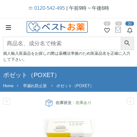
☏ 0120-542-495
午前9時 ~ 午後6時
0
0
20
個人輸入医薬品をお探しの際は薬機法準拠のため医薬品名を正確に入力
して下さい。
ポゼット（POXET）
Home
早漏れ防止策
ポゼット（POXET）
在庫状況 :
在庫あり