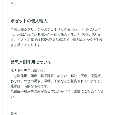
す。
ポゼットの個人輸入
早漏治療薬プリリジーのジェネリック薬ポゼット（POXET）
は、承認されている海外から個人輸入することで通販できま
す。ベストお薬では100%正規品保証で、個人輸入の代行手続
きを承っております。
禁忌と副作用について
成人男性専用の薬です。
主な副作用、頭痛、睡眠障害、めまい、嘔吐、下痢、疲労感、
ねむけ、のどの渇き、嘔吐、下痢などが報告されていますが、
通常は一時的なものです。
既往症や服用中の薬がある方はかかりつけ医師にご相談くださ
い。
参考