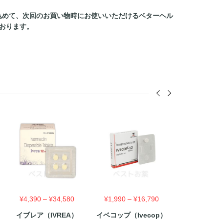
込めて、次回のお買い物時にお使いいただけるベターヘル
おります。
価
価
¥
4,390
–
¥
34,580
¥
1,990
–
¥
16,790
格
格
イブレア（IVREA）
イベコップ（Ivecop）