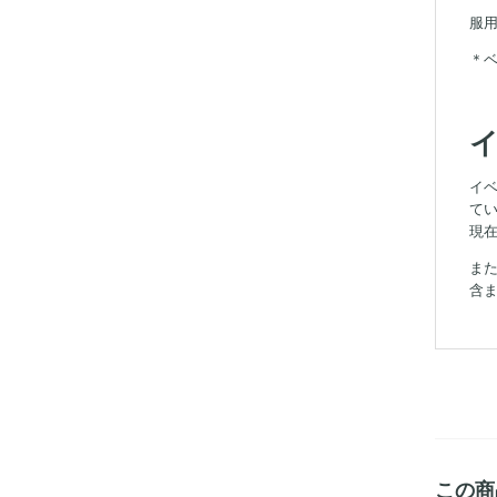
服
＊
イ
て
現
ま
含
この商