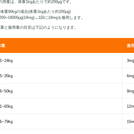
の用量は、体重1kgあたりで約200μgです。
体重90kgの場合(体重1kgあたり約200μg)
×200=18000μg(18mg)→1回に18mgを服用します。
体重と服用量の目安は下記のようになります。
体重
服
5−24kg
3m
5−35kg
6m
6−50kg
9m
1−65kg
12m
6−79kg
15m