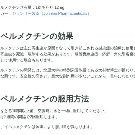
ルメクチン含有量：1錠あたり 12mg
ーカー：
ジョンリー製薬（Johnlee Pharmaceuticals）
イベルメクチンの効果
ベルメクチンは主に寄生虫が原因となって引き起こされる感染症の治療に使用
、寄生虫を死滅・駆除する効果があります。腸管糞線虫症・疥癬・角化型疥癬の
として使用する場合もあります。
ベルメクチンの開発には、北里大学の特別栄誉教授である大村智博士が携わり、
名な薬です。安全性の高さと、重大な副作用が少ないことから、長年にわたり
イベルメクチンの服用方法
事をとる1時間以上前、空腹時に水と一緒に服用してください。
は2週間の間隔で2回服用します。
た、イベルメクチンは体重により服用量が異なります。