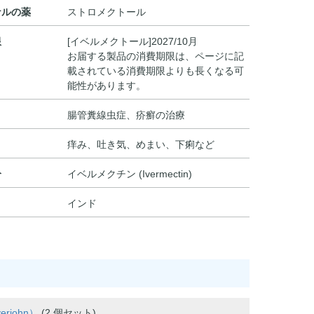
ナルの薬
ストロメクトール
限
[イベルメクトール]2027/10月
お届する製品の消費期限は、ページに記
載されている消費期限よりも長くなる可
能性があります。
腸管糞線虫症、疥癬の治療
痒み、吐き気、めまい、下痢など
分
イベルメクチン (Ivermectin)
インド
rjohn）
(2 個セット)