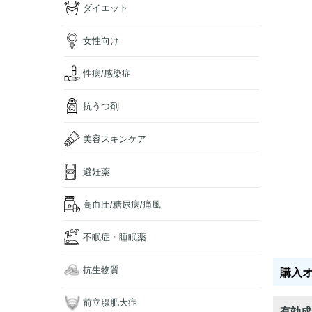
ダイエット
女性向け
性病/感染症
抗うつ剤
美容スキンケア
避妊薬
高血圧/糖尿病/痛風
不眠症・睡眠薬
抗生物質
購入
前立腺肥大症
有効成