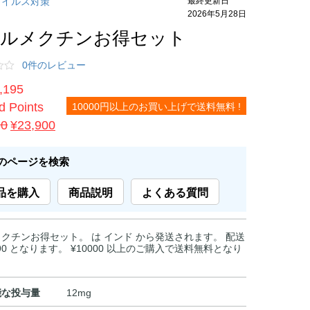
ウイルス対策
2026年5月28日
ルメクチンお得セット
0件のレビュー
,195
 Points
10000円以上のお買い上げで送料無料 !
元
現
60
¥
23,900
の
在
価
の
のページを検索
格
価
品を購入
商品説明
よくある質問
は
格
¥28,060
は
で
¥23,900
クチンお得セット。 は インド から発送されます。 配送
590 となります。 ¥10000 以上のご購入で送料無料となり
し
で
た。
す。
能な投与量
12mg