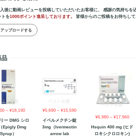
入後に動画レビューを投稿していただいたお客様に、 感謝の気持ちを
ントを
1000ポイント進呈しております。
皆様からのご投稿をお待ちして
をアップロードする
商品
価
価
300
–
¥
18,190
¥
5,690
–
¥
15,590
格
格
価
¥
6,980
–
¥
17,960
リー DMG シロ
イベルメクチン錠
帯:
帯:
格
Epigly Dmg
3mg（Ivermectin
Hsquin 400 mg (ヒド
¥3,300
¥5,690
帯:
Syrup）
arrow lab
ロキシクロロキン)
–
–