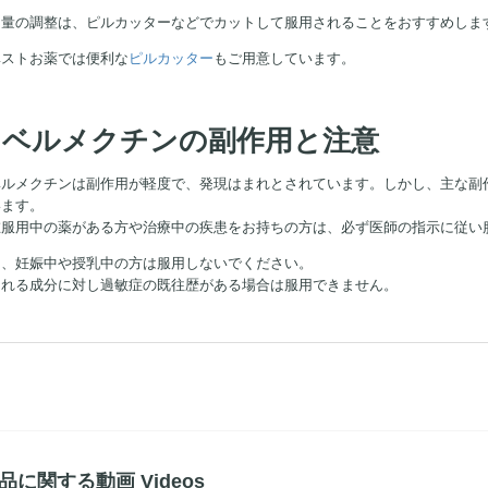
用量の調整は、ピルカッターなどでカットして服用されることをおすすめしま
ベストお薬では便利な
ピルカッター
もご用意しています。
イベルメクチンの副作用と注意
ベルメクチンは副作用が軽度で、発現はまれとされています。しかし、主な副
います。
在服用中の薬がある方や治療中の疾患をお持ちの方は、必ず医師の指示に従い
た、妊娠中や授乳中の方は服用しないでください。
まれる成分に対し過敏症の既往歴がある場合は服用できません。
品に関する動画 Videos