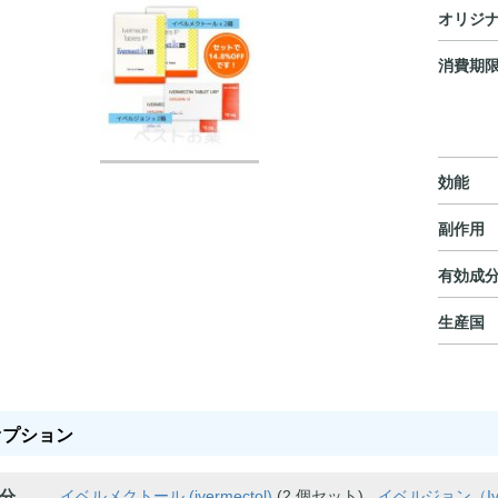
オリジ
消費期
効能
副作用
有効成
生産国
オプション
分
イベルメクトール (ivermectol)
(2 個セット) ,
イベルジョン（Ive