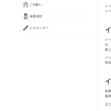
二日酔い
イベ
メ
滋養強壮
ピルカッター
イ
せ
薬
イ
有
食
服用
ま