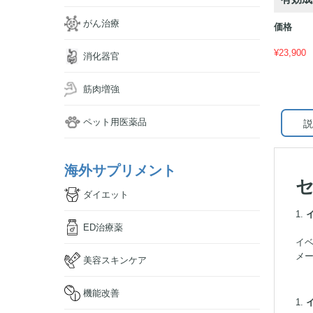
がん治療
価格
¥
23,900
消化器官
筋肉増強
ペット用医薬品
説
海外サプリメント
ダイエット
イ
ED治療薬
イベ
メ
美容スキンケア
機能改善
イ