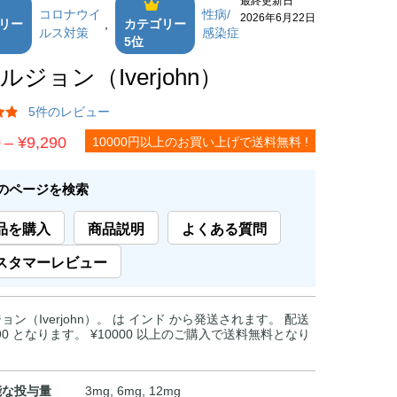
コロナウイ
性病/
2026年6月22日
リー
,
カテゴリー
ルス対策
感染症
5位
ルジョン（Iverjohn）
5件のレビュー
価
0
–
¥
9,290
10000円以上のお買い上げで送料無料 !
格
帯:
のページを検索
¥2,350
品を購入
商品説明
よくある質問
–
¥9,290
スタマーレビュー
ョン（Iverjohn）。 は インド から発送されます。 配送
590 となります。 ¥10000 以上のご購入で送料無料となり
能な投与量
3mg, 6mg, 12mg