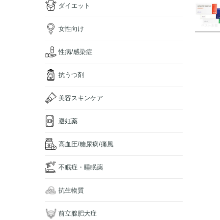
ダイエット
女性向け
性病/感染症
抗うつ剤
美容スキンケア
避妊薬
高血圧/糖尿病/痛風
不眠症・睡眠薬
抗生物質
前立腺肥大症