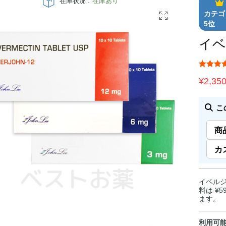
在庫状況 :
在庫あり
カテゴ
5位
イベ
¥
2,35
こ
商
カ
イベルジ
料は ¥
ます。
利用可