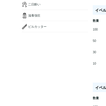
二日酔い
イベルジ
滋養強壮
数量
ピルカッター
100
50
30
10
イベルジ
数量