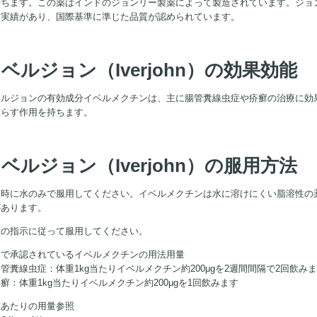
ちます。この薬はインドのジョンリー製薬によって製造されています。ジョンリ
る実績があり、国際基準に準じた品質が認められています。
ベルジョン（Iverjohn）の効果効能
ベルジョンの有効成分イベルメクチンは、主に腸管糞線虫症や疥癬の治療に効
至らす作用を持ちます。
ベルジョン（Iverjohn）の服用方法
腹時に水のみで服用してください。イベルメクチンは水に溶けにくい脂溶性の
があります。
師の指示に従って服用してください。
本で承認されているイベルメクチンの用法用量
管糞線虫症：体重1kg当たりイベルメクチン約200μgを2週間間隔で2回飲み
癬：体重1kg当たりイベルメクチン約200μgを1回飲みます
重あたりの用量参照