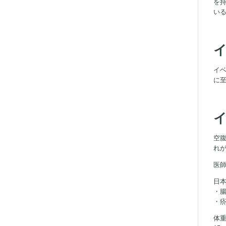
を持
い
イ
イ
に
イ
空
れ
医
日
・腸
・疥
体