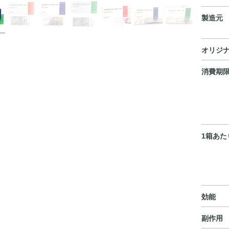
製造元
オリジ
消費期
1箱あた
効能
副作用