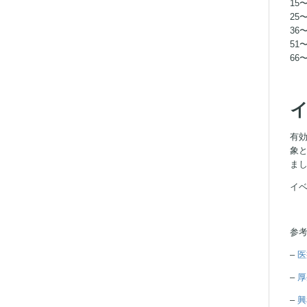
15
25
36
51
66
イ
有
象
ま
イ
参
–
医
–
厚
–
興