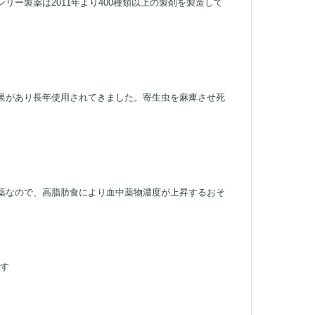
ー製薬は2011年より400種類以上の製剤を製造して
果があり長年使用されてきました。寄生虫を麻痺させ死
薬なので、高脂肪食により血中薬物濃度が上昇するおそ
ます