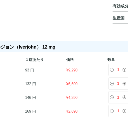
有効成
生産国
ョン（Iverjohn） 12 mg
１錠あたり
価格
数量
93 円
¥
9,290
132 円
¥
6,590
146 円
¥
4,390
269 円
¥
2,690