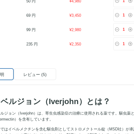
50 円
¥
4,980
69 円
¥
3,450
99 円
¥
2,980
235 円
¥
2,350
明
レビュー (5)
ベルジョン（Iverjohn）とは？
ルジョン（Iverjohn）は、寄生虫感染症の治療に使用される薬です。駆虫
vermectin）を含有しています。
本ではイベルメクチンを含む駆虫剤としてストロメクトール錠（MSD社）が