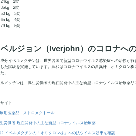
〜24kg 1錠
〜35kg 2錠
〜50 kg 3錠
〜65 kg 4錠
〜79 kg 5錠
ベルジョン（Iverjohn）のコロナへ
効成分イベルメクチンは、世界各国で新型コロナウイルス感染症への治験が行
とした試験を実施しています。興和はコロナウイルスの変異株、オミクロン株
した。
ベルメクチンは、厚生労働省の現在開発中の主な新型コロナウイルス治療薬リス
考サイト
療用医薬品 : ストロメクトール
生労働省 現在開発中の主な新型コロナウイルス治療薬
和 イベルメクチンの「オミクロン株」への抗ウイルス効果を確認