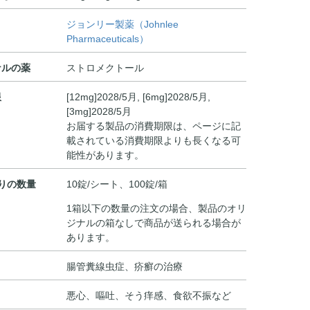
ジョンリー製薬（Johnlee
Pharmaceuticals）
ナルの薬
ストロメクトール
限
[12mg]2028/5月, [6mg]2028/5月,
[3mg]2028/5月
お届する製品の消費期限は、ページに記
載されている消費期限よりも長くなる可
能性があります。
りの数量
10錠/シート、100錠/箱
1箱以下の数量の注文の場合、製品のオリ
ジナルの箱なしで商品が送られる場合が
あります。
腸管糞線虫症、疥癬の治療
悪心、嘔吐、そう痒感、食欲不振など