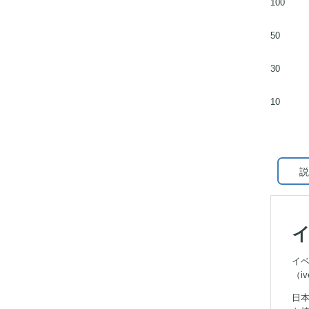
100
50
30
10
説
イ
イベ
（i
日