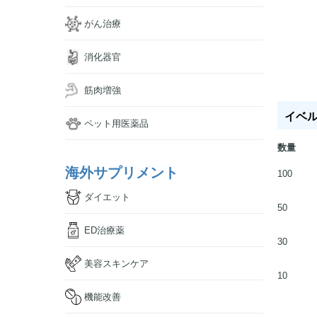
がん治療
消化器官
筋肉増強
イベルジ
ペット用医薬品
数量
海外サプリメント
100
ダイエット
50
ED治療薬
30
美容スキンケア
10
機能改善