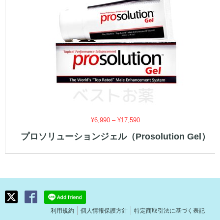
価
¥
6,990
–
¥
17,590
格
プロソリューションジェル（Prosolution Gel）
帯:
¥6,990
–
¥17,590
利用規約
個人情報保護方針
特定商取引法に基づく表記