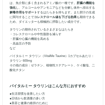
は、魚介類に多く含まれるアミノ酸の一種です。
肝臓の機能を
強化
し、アルコールやアンモニアなどを分解し体外へ排出する
解毒作用をサポート
するはたらきを持ちます。また胆汁の生成
に関与することで
コレステロール値を下げる効果
も期待できる
ため、ダイエッターも積極的に摂取したい成分です。
タウリンの期待されているさまざまなはたらき
・コレステロールや中性脂肪を減らす
・肝臓や心臓の機能を高める
・高血圧の予防
など
バイタルミー タウリン（VitalMe Taurine）1カプセルあたり：
タウリン 600mg
その他の成分：ゼラチン、植物性ステアレート、ケイ酸塩、二
酸化チタン
バイタルミー タウリンはこんな方におすすめ
●生活習慣を改善したい方
●日頃から飲酒量の多い方
●美容と健康の維持のために