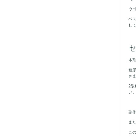
ウ
ベ
し
本
糖
き
2
い
副
ま
こ