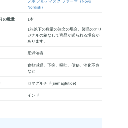
ノボ ノルディスク ファーマ（Novo
Nordisk）
りの数量
1本
1箱以下の数量の注文の場合、製品のオリ
ジナルの箱なしで商品が送られる場合が
あります。
肥満治療
食欲減退、下痢、嘔吐、便秘、消化不良
など
分
セマグルチド(semaglutide)
インド