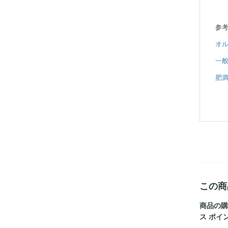
参
オル
一般
肥満
この商
商品の購
ス ポイ