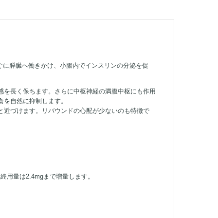
すぐに膵臓へ働きかけ、小腸内でインスリンの分泌を促
感を長く保ちます。さらに中枢神経の満腹中枢にも作用
食を自然に抑制します。
と近づけます。リバウンドの心配が少ないのも特徴で
、最終用量は2.4mgまで増量します。