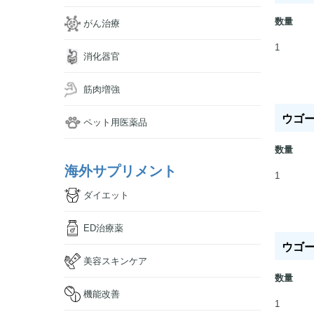
数量
がん治療
1
消化器官
筋肉増強
ウゴービ
ペット用医薬品
数量
海外サプリメント
1
ダイエット
ED治療薬
ウゴー
美容スキンケア
数量
機能改善
1