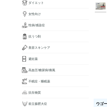
ダイエット
女性向け
性病/感染症
抗うつ剤
美容スキンケア
避妊薬
高血圧/糖尿病/痛風
不眠症・睡眠薬
抗生物質
ウゴービ
前立腺肥大症