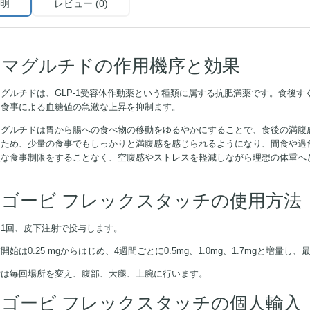
明
レビュー (0)
セマグルチドの作用機序と効果
マグルチドは、GLP-1受容体作動薬という種類に属する抗肥満薬です。食後
、食事による血糖値の急激な上昇を抑制ます。
マグルチドは胃から腸への食べ物の移動をゆるやかにすることで、食後の満腹
るため、少量の食事でもしっかりと満腹感を感じられるようになり、間食や過
理な食事制限をすることなく、空腹感やストレスを軽減しながら理想の体重へ
。
ウゴービ フレックスタッチの使用方法
に1回、皮下注射で投与します。
開始は0.25 mgからはじめ、4週間ごとに0.5mg、1.0mg、1.7mgと増量し
射は毎回場所を変え、腹部、大腿、上腕に行います。
ウゴービ フレックスタッチの個人輸入