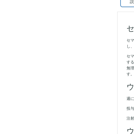
説
セ
し
セ
す
無
す
週
投与
注