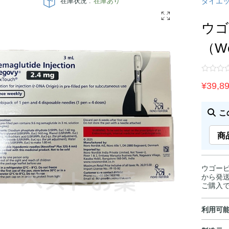
在庫状況 :
在庫あり
ダイエ
ウゴ
（We
¥
39,8
こ
商
ウゴービ 
から発送
ご購入
利用可