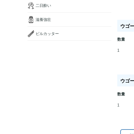
二日酔い
滋養強壮
ウゴービ
ピルカッター
数量
1
ウゴービ
数量
1