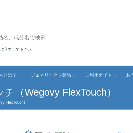
確に入力して下さい。
入とは？
ジェネリック医薬品
ご利用ガイド
お
Wegovy FlexTouch）
FlexTouch）