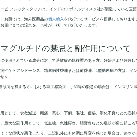
ゴービ フレックスタッチは、インドのノボノルディスク社が製造している医薬
ストお薬では、海外医薬品の
個人輸入
を代行するサービスを提供しております
てお届けまでの流れを、当社が一括して代行いたします。
セマグルチドの禁忌と副作用について
剤に使用されている成分に対して過敏症の既往歴のある方、妊婦および妊娠し
尿病性ケトアシドーシス、糖尿病性昏睡または前昏睡、1型糖尿病の方は、イ
ません。
型糖尿病を有する方における重症感染症、手術等の緊急の場合は、インスリン
。
作用として、食欲減退、頭痛、悪心、下痢、嘔吐、便秘、消化不良などの症状
た、重大な副作用として、低血糖、急性膵炎、胆嚢炎などの症状が稀に起こる
のような症状が悪化したり、上記以外にも体調に異変を感じた場合は、速やか