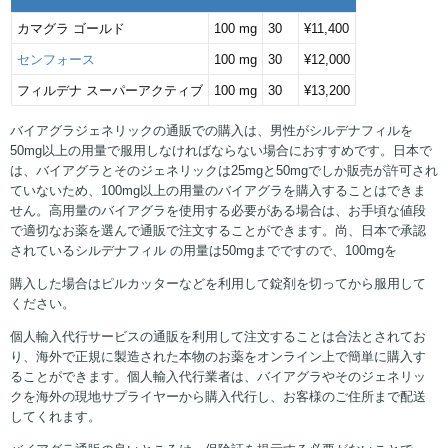
カマグラ ゴールド
100 mg
30
¥11,400
センフォース
100 mg
30
¥12,000
フィルデナ スーパーアクティブ
100 mg
30
¥13,200
バイアグラジェネリックの通販での購入は、男性がシルデナフィルを
50mg以上の用量で服用しなければならない場合におすすめです。日本で
は、バイアグラとそのジェネリックは25mgと50mgでしか販売が許可され
ていないため、100mg以上の用量のバイアグラを購入することはできま
せん。高用量のバイアグラを使用する必要がある場合は、お手頃な値段
で適切なお薬を選んで通販で注文することができます。尚、日本で承認
されているシルデナフィル の用量は50mgまでですので、100mgを
購入した場合はピルカッターなどを利用して錠剤を切ってから服用して
ください。
個人輸入代行サービスの通販を利用して注文することは合法とされてお
り、海外で正規に製造された本物のお薬をオンライン上で簡単に購入す
ることができます。個人輸入代行業者は、バイアグラやそのジェネリッ
クを海外の現地サプライヤーから購入代行し、お客様のご住所まで配送
してくれます。