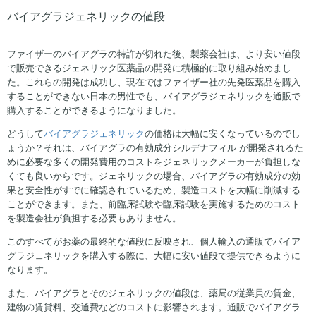
バイアグラジェネリックの値段
ファイザーのバイアグラの特許が切れた後、製薬会社は、より安い値段
で販売できるジェネリック医薬品の開発に積極的に取り組み始めまし
た。これらの開発は成功し、現在ではファイザー社の先発医薬品を購入
することができない日本の男性でも、バイアグラジェネリックを通販で
購入することができるようになりました。
どうして
バイアグラジェネリック
の価格は大幅に安くなっているのでし
ょうか？それは、バイアグラの有効成分シルデナフィル が開発されるた
めに必要な多くの開発費用のコストをジェネリックメーカーが負担しな
くても良いからです。ジェネリックの場合、バイアグラの有効成分の効
果と安全性がすでに確認されているため、製造コストを大幅に削減する
ことができます。また、前臨床試験や臨床試験を実施するためのコスト
を製造会社が負担する必要もありません。
このすべてがお薬の最終的な値段に反映され、個人輸入の通販でバイア
グラジェネリックを購入する際に、大幅に安い値段で提供できるように
なります。
また、バイアグラとそのジェネリックの値段は、薬局の従業員の賃金、
建物の賃貸料、交通費などのコストに影響されます。通販でバイアグラ