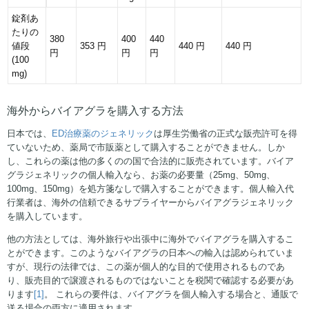
錠剤あ
たりの
380
400
440
値段
353 円
440 円
440 円
円
円
円
(100
mg)
海外からバイアグラを購入する方法
日本では、
ED治療薬のジェネリック
は厚生労働省の正式な販売許可を得
ていないため、薬局で市販薬として購入することができません。しか
し、これらの薬は他の多くのの国で合法的に販売されています。バイア
グラジェネリックの個人輸入なら、お薬の必要量（25mg、50mg、
100mg、150mg）を処方箋なしで購入することができます。個人輸入代
行業者は、海外の信頼できるサプライヤーからバイアグラジェネリック
を購入しています。
他の方法としては、海外旅行や出張中に海外でバイアグラを購入するこ
とができます。このようなバイアグラの日本への輸入は認められていま
すが、現行の法律では、この薬が個人的な目的で使用されるものであ
り、販売目的で譲渡されるものではないことを税関で確認する必要があ
ります
[1]
。 これらの要件は、バイアグラを個人輸入する場合と、通販で
送る場合の両方に適用されます。