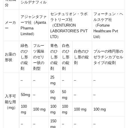
シルデナフィル
分
センチュリオン・ラボ
フォーチュン・ヘ
アジャンタファ
ラトリーズ社
ルスケア社
メーカ
ーマ社（Ajanta
（CENTURION
（Fortune
ー
Pharma
LABORATORIES PVT
Healthcare Pvt
Limited）
LTD）
Ltd）
緑色
フルー
青色
白色
のひ
ツ風味
のひ
のひ
白色のひ
ブルーの楕円形の
お薬の
し形
のゼリ
し形
し形
し形の錠
ゼラチンカプセル
形状
の錠
ー状の
の錠
の錠
剤
タイプの錠剤
剤
剤型
剤
剤
25
–
–
–
–
–
mg
50
50
50mg
–
–
–
入手可
mg
mg
能な用
100
100
100
（mg）
100 mg
100 mg
100 mg
mg
mg
mg
150
–
–
–
–
–
mg