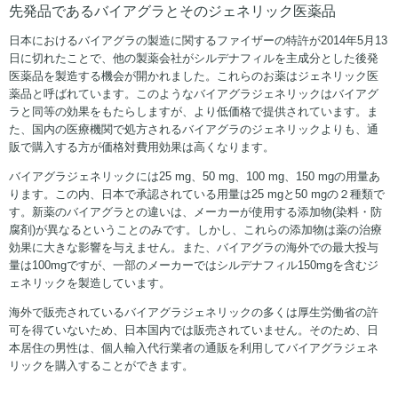
先発品であるバイアグラとそのジェネリック医薬品
日本におけるバイアグラの製造に関するファイザーの特許が2014年5月13
日に切れたことで、他の製薬会社がシルデナフィルを主成分とした後発
医薬品を製造する機会が開かれました。これらのお薬はジェネリック医
薬品と呼ばれています。このようなバイアグラジェネリックはバイアグ
ラと同等の効果をもたらしますが、より低価格で提供されています。ま
た、国内の医療機関で処方されるバイアグラのジェネリックよりも、通
販で購入する方が価格対費用効果は高くなります。
バイアグラジェネリックには25 mg、50 mg、100 mg、150 mgの用量あ
ります。この内、日本で承認されている用量は25 mgと50 mgの２種類で
す。新薬のバイアグラとの違いは、メーカーが使用する添加物(染料・防
腐剤)が異なるということのみです。しかし、これらの添加物は薬の治療
効果に大きな影響を与えません。また、バイアグラの海外での最大投与
量は100mgですが、一部のメーカーではシルデナフィル150mgを含むジ
ェネリックを製造しています。
海外で販売されているバイアグラジェネリックの多くは厚生労働省の許
可を得ていないため、日本国内では販売されていません。そのため、日
本居住の男性は、個人輸入代行業者の通販を利用してバイアグラジェネ
リックを購入することができます。