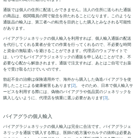
通販では個人の住所に配送しかできません。法人の住所に送られた通販
の商品は、税関職員の間で疑念を持たれることになります。このような
通販品の輸入は、第三者への転売を目的とした購入とみなされる可能性
があります。
バイアグラジェネリックの個人輸入を利用すれば、個人輸入通販の配送
を代行してくれる業者が全ての作業を行ってくれるので、不必要な時間
と資金の無駄遣いを避けることができます。代理店のウェブサイトで
は、いつでもバイアグラジェネリックの通販を申し込むことができ、不
必要な心配から解放されます。通販で注文すれば、あとはご自宅でお薬
をで受け取るだけでいいのです。
勃起不全の治療は保険適用外で、海外から購入した偽造バイアグラを使
用したことによる健康被害もあります
[2]
。 そのため、日本で個人輸入サ
ービスを利用する際には、偽物のバイアグラや低品質のジェネリックを
購入しないように、代理店を慎重に選ぶ必要があります
[3]
。
バイアグラの個人輸入
バイアグラジェネリックの個人輸入は完全に合法です。バイアグラジェ
ネリックを通販で購入する際は、医師の処方箋やカルテの抜粋は必要あ