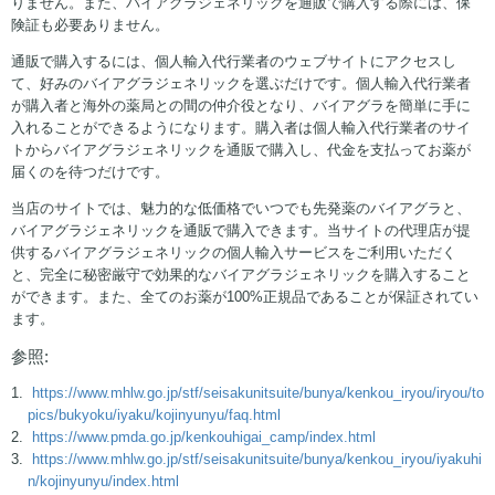
りません。また、バイアグラジェネリックを通販で購入する際には、保
険証も必要ありません。
通販で購入するには、個人輸入代行業者のウェブサイトにアクセスし
て、好みのバイアグラジェネリックを選ぶだけです。個人輸入代行業者
が購入者と海外の薬局との間の仲介役となり、バイアグラを簡単に手に
入れることができるようになります。購入者は個人輸入代行業者のサイ
トからバイアグラジェネリックを通販で購入し、代金を支払ってお薬が
届くのを待つだけです。
当店のサイトでは、魅力的な低価格でいつでも先発薬のバイアグラと、
バイアグラジェネリックを通販で購入できます。当サイトの代理店が提
供するバイアグラジェネリックの個人輸入サービスをご利用いただく
と、完全に秘密厳守で効果的なバイアグラジェネリックを購入すること
ができます。また、全てのお薬が100%正規品であることが保証されてい
ます。
参照:
https://www.mhlw.go.jp/stf/seisakunitsuite/bunya/kenkou_iryou/iryou/to
pics/bukyoku/iyaku/kojinyunyu/faq.html
https://www.pmda.go.jp/kenkouhigai_camp/index.html
https://www.mhlw.go.jp/stf/seisakunitsuite/bunya/kenkou_iryou/iyakuhi
n/kojinyunyu/index.html