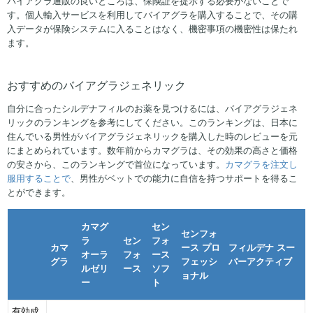
バイアグラ通販の良いところは、保険証を提示する必要がないことで
す。個人輸入サービスを利用してバイアグラを購入することで、その購
入データが保険システムに入ることはなく、機密事項の機密性は保たれ
ます。
おすすめのバイアグラジェネリック
自分に合ったシルデナフィルのお薬を見つけるには、バイアグラジェネ
リックのランキングを参考にしてください。このランキングは、日本に
住んでいる男性がバイアグラジェネリックを購入した時のレビューを元
にまとめられています。数年前からカマグラは、その効果の高さと価格
の安さから、このランキングで首位になっています。
カマグラを注文し
服用することで
、男性がベットでの能力に自信を持つサポートを得るこ
とができます。
カマグ
セン
センフォ
ラ
セン
フォ
カマ
ース プロ
フィルデナ スー
オーラ
フォ
ース
グラ
フェッシ
パーアクティブ
ルゼリ
ース
ソフ
ョナル
ー
ト
有効成