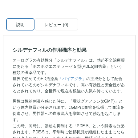
説明
レビュー (0)
シルデナフィルの作用機序と効果
オーログラの有効性分「シルデナフィル」は、勃起不全治療薬
にあたる「ホスホジエステラーゼ 5 型(PDE5)阻害薬」という
種類の医薬品です。
世界で初めてのED治療薬
「バイアグラ」
の主成分として配合
されているのがシルデナフィルです。高い有効性と安全性があ
るとされており、全世界で現在も根強い人気を誇っています。
男性は性的刺激を感じた時に、「環状グアノシン(cGMP)」と
いう体内物質が分泌されます。cGMPは血管を拡張して血流を
促進させ、男性器への血液流入を増加させて勃起を起こしま
す。
この時、同時に、勃起を抑制する「PDE-5」という酵素も分泌
されます。PDE-5は、平常時に勃起状態が継続したままになら
ないようにコントロールするものです。射精が起こると、