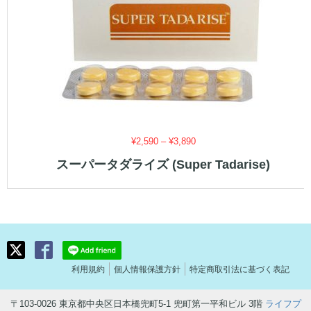
価
¥
2,590
–
¥
3,890
格
スーパータダライズ (Super Tadarise)
帯:
¥2,590
–
¥3,890
利用規約
個人情報保護方針
特定商取引法に基づく表記
〒103-0026 東京都中央区日本橋兜町5-1 兜町第一平和ビル 3階
ライフプ