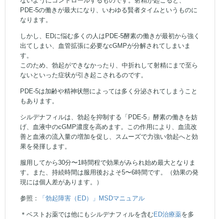
PDE-5の働きが最大になり、いわゆる賢者タイムというものに
なります。
しかし、EDに悩む多くの人はPDE-5酵素の働きが最初から強く
出てしまい、血管拡張に必要なcGMPが分解されてしまいま
す。
このため、勃起ができなかったり、中折れして射精にまで至ら
ないといった症状が引き起こされるのです。
PDE-5は加齢や精神状態によっては多く分泌されてしまうこと
もあります。
シルデナフィルは、勃起を抑制する「PDE-5」酵素の働きを妨
げ、血液中のcGMP濃度を高めます。この作用により、血流改
善と血液の流入量の増加を促し、スムーズで力強い勃起へと効
果を発揮します。
服用してから30分〜1時間程で効果がみられ始め最大となりま
す。また、持続時間は服用後およそ5〜6時間です。（効果の発
現には個人差があります。）
参照：
「勃起障害（ED）」MSDマニュアル
＊ベストお薬では他にもシルデナフィルを含む
ED治療薬
を多