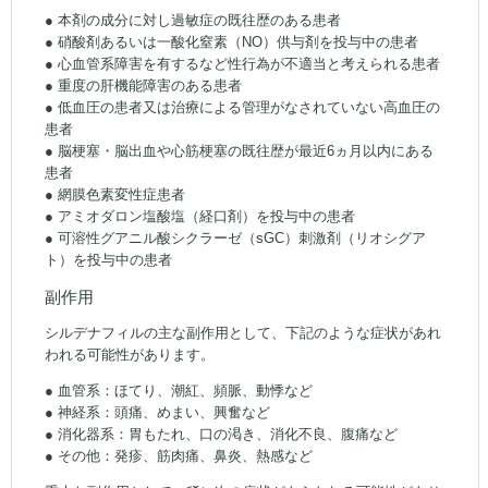
● 本剤の成分に対し過敏症の既往歴のある患者
● 硝酸剤あるいは一酸化窒素（NO）供与剤を投与中の患者
● 心血管系障害を有するなど性行為が不適当と考えられる患者
● 重度の肝機能障害のある患者
● 低血圧の患者又は治療による管理がなされていない高血圧の
患者
● 脳梗塞・脳出血や心筋梗塞の既往歴が最近6ヵ月以内にある
患者
● 網膜色素変性症患者
● アミオダロン塩酸塩（経口剤）を投与中の患者
● 可溶性グアニル酸シクラーゼ（sGC）刺激剤（リオシグア
ト）を投与中の患者
副作用
シルデナフィルの主な副作用として、下記のような症状があれ
われる可能性があります。
● 血管系：ほてり、潮紅、頻脈、動悸など
● 神経系：頭痛、めまい、興奮など
● 消化器系：胃もたれ、口の渇き、消化不良、腹痛など
● その他：発疹、筋肉痛、鼻炎、熱感など