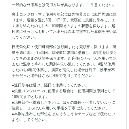
一般的な外用薬とは使用方法が異なります。ご注意ください。
尖圭コンジローマ：使用可能部位は外性器または肛門周辺に限
ります。適量を週に3回、1日1回、就寝前に患部に塗布し、よ
く擦り込んだのちに6～10時間そのままの状態を保ちます。起
床後にせっけんを用いて水または温水で塗布した薬剤を洗い流
してください。
日光角化症：使用可能部位は顔面または禿頭部に限ります。適
量を週に3回、1日1回、就寝前に患部に塗布し、8時間を目安と
してそのままの状態を保ちます。起床後にせっけんを用いて水
または温水で塗布した薬剤を洗い流してください。4週間使用
したのち4週間休薬し、病変が消失した場合は終了、効果が不
十分だった場合はさらに4週間使用してください。
●連日塗布は避け、隔日で使用してください。
●尖圭コンジローマに使用する場合は、使用期間は原則として
16週間までとします。
●治療部位へ塗布したあとは、ほかの部位へ付着しないように
注意し、せっけんを用いて手指を丁寧に洗ってください。
●本剤を塗布した部位をばんそうこうやテープなどで覆わない
ようにしてください。