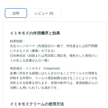
説明
レビュー (0)
イミキモドの作用機序と効果
効果効能：
尖圭コンジローマ（性感染症の一種で、外性器または肛門周囲
に小さなイボ（腫瘍）ができる）
日光角化症（顔面または禿頭部に薄紅色、褐色をした斑状のシ
ミが生じる皮膚がんの一種）
有効成分：イミキモド（Imiquimod）
皮膚に存在する細胞にはたらきかけることでウィルスの増殖を
抑制する作用や、ウィルス感染細胞を妨げることによりイボを
消失させる効果を持ちます。米国や欧州では、基底細胞がんの
治療にも用いられている成分です。
イミキモドクリームの使用方法