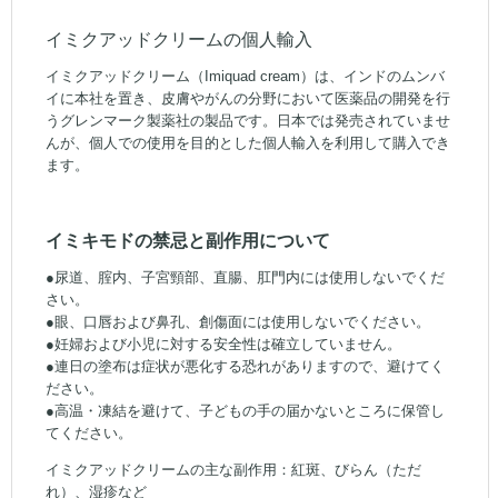
イミクアッドクリームの個人輸入
イミクアッドクリーム（Imiquad cream）は、インドのムンバ
イに本社を置き、皮膚やがんの分野において医薬品の開発を行
うグレンマーク製薬社の製品です。日本では発売されていませ
んが、個人での使用を目的とした個人輸入を利用して購入でき
ます。
イミキモドの禁忌と副作用について
●尿道、腟内、子宮頸部、直腸、肛門内には使用しないでくだ
さい。
●眼、口唇および鼻孔、創傷面には使用しないでください。
●妊婦および小児に対する安全性は確立していません。
●連日の塗布は症状が悪化する恐れがありますので、避けてく
ださい。
●高温・凍結を避けて、子どもの手の届かないところに保管し
てください。
イミクアッドクリームの主な副作用：紅斑、びらん（ただ
れ）、湿疹など