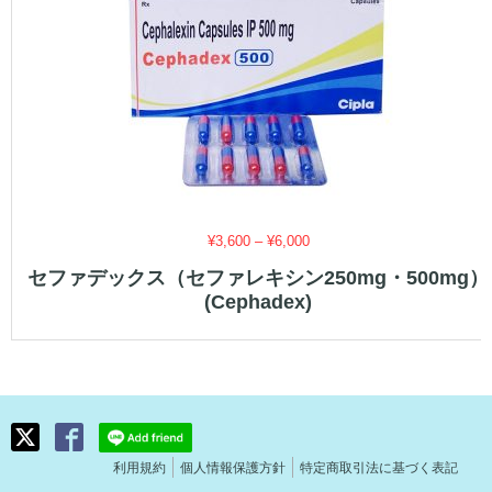
価
¥
3,600
–
¥
6,000
格
セファデックス（セファレキシン250mg・500mg）
帯:
(Cephadex)
¥3,600
–
¥6,000
利用規約
個人情報保護方針
特定商取引法に基づく表記