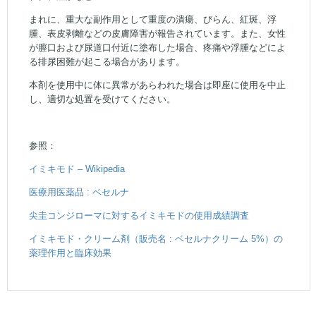
まれに、重大な副作用として重度の潰瘍、びらん、紅斑、浮
腫、表皮剥離などの皮膚障害が報告されています。また、女性
が膣口および尿道口付近に塗布した場合、疼痛や浮腫などによ
る排尿困難が起こる場合があります。
本剤を使用中に体に異常があらわれた場合は即座に使用を中止
し、適切な処置を受けてください。
参照：
イミキモド – Wikipedia
医療用医薬品 : ベセルナ
尖圭コンジローマに対するイミキモドの使用成績調査
イミキモド・クリーム剤（販売名 : ベセルナクリーム 5%）の
薬理作用と臨床効果