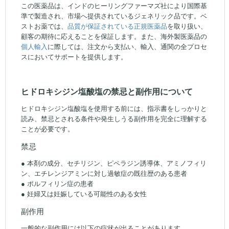
この医薬品は、インドのヒーリングファーマズ社により国際基
準で製造され、市場へ提供されているジェネリック品です。ベ
ストお薬では、
品質が保証されている正規医薬品
を取り扱い、
顧客の期待に応えることを保証します。また、海外製医薬品の
個人輸入
に際しては、注文から支払い、輸入、通関の全プロセ
スにおいてサポートを提供します。
ヒドロキシジン塩酸塩の禁忌と副作用について
ヒドロキシジン塩酸塩を使用する前には、指示書をしっかりと
読み、禁忌とされる条件や発生しうる副作用を完全に理解する
ことが必要です。
禁忌
● 本剤の成分、セチリジン、ピペラジン誘導体、アミノフィリ
ン、エチレンジアミンに対し過敏症の既往歴のある患者
● ポルフィリン症の患者
● 妊婦又は妊娠している可能性のある女性
副作用
一般的な副作用には以下の症状が出ることがあります。