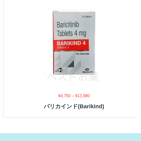
価
¥
4,750
–
¥
13,980
格
バリカインド(Barikind)
帯:
¥4,750
–
¥13,980