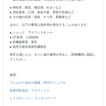
● 神経系：眠気、倦怠感、めまいなど
● 消化器系：口渇、食欲不振、胃部不快感など
● その他の症状：発疹、そう痒、蕁麻疹など
まれに、以下の重篤な副作用が発生することがあります。
● ショック、アナフィラキシー
● QT延長、心室頻拍
● 肝機能障害、黄疸
● 急性汎発性発疹性膿疱症
異常を感じたら、すぐに薬の服用を停止し、医療機関に相談し
てください。
参照：
アレルギー反応の概要：MSDマニュアル
医療用医薬品 : アタラックス
ヒドロキシジン：ウィキペディア