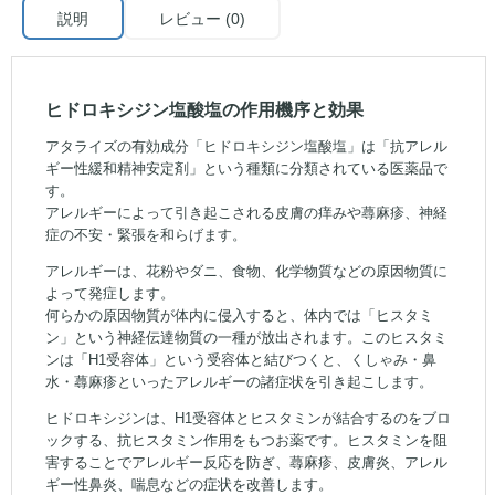
説明
レビュー (0)
ヒドロキシジン塩酸塩の作用機序と効果
アタライズの有効成分「ヒドロキシジン塩酸塩」は「抗アレル
ギー性緩和精神安定剤」という種類に分類されている医薬品で
す。
アレルギーによって引き起こされる皮膚の痒みや蕁麻疹、神経
症の不安・緊張を和らげます。
アレルギーは、花粉やダニ、食物、化学物質などの原因物質に
よって発症します。
何らかの原因物質が体内に侵入すると、体内では「ヒスタミ
ン」という神経伝達物質の一種が放出されます。このヒスタミ
ンは「H1受容体」という受容体と結びつくと、くしゃみ・鼻
水・蕁麻疹といったアレルギーの諸症状を引き起こします。
ヒドロキシジンは、H1受容体とヒスタミンが結合するのをブロ
ックする、抗ヒスタミン作用をもつお薬です。ヒスタミンを阻
害することでアレルギー反応を防ぎ、蕁麻疹、皮膚炎、アレル
ギー性鼻炎、喘息などの症状を改善します。