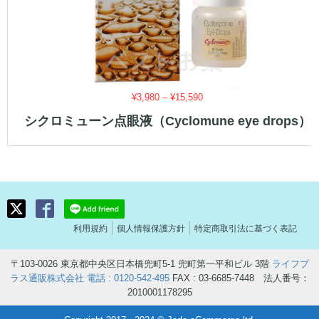
価
¥
3,980
–
¥
15,590
格
シクロミューン点眼液（Cyclomune eye drops）
帯:
¥3,980
–
¥15,590
利用規約
個人情報保護方針
特定商取引法に基づく表記
〒103-0026 東京都中央区日本橋兜町5-1 兜町第一平和ビル 3階
ライフプ
ラス通販株式会社
電話 : 0120-542-495
FAX : 03-6685-7448 法人番号：
2010001178295