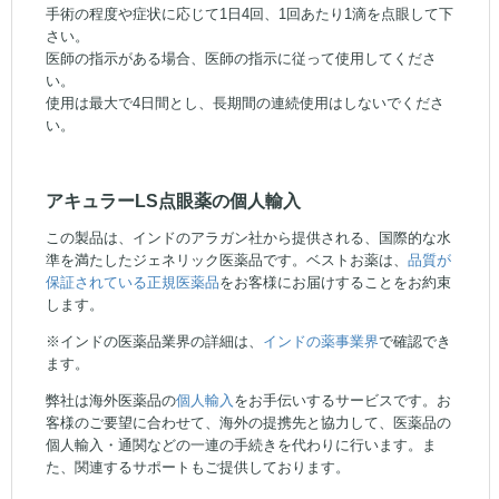
手術の程度や症状に応じて1日4回、1回あたり1滴を点眼して下
さい。
医師の指示がある場合、医師の指示に従って使用してくださ
い。
使用は最大で4日間とし、長期間の連続使用はしないでくださ
い。
アキュラーLS点眼薬の個人輸入
この製品は、インドのアラガン社から提供される、国際的な水
準を満たしたジェネリック医薬品です。ベストお薬は、
品質が
保証されている正規医薬品
をお客様にお届けすることをお約束
します。
※インドの医薬品業界の詳細は、
インドの薬事業界
で確認でき
ます。
弊社は海外医薬品の
個人輸入
をお手伝いするサービスです。お
客様のご要望に合わせて、海外の提携先と協力して、医薬品の
個人輸入・通関などの一連の手続きを代わりに行います。ま
た、関連するサポートもご提供しております。