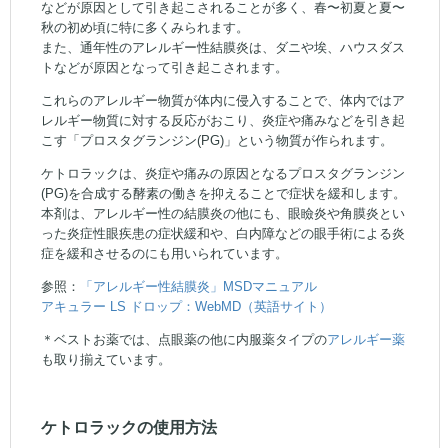
などが原因として引き起こされることが多く、春〜初夏と夏〜
秋の初め頃に特に多くみられます。
また、通年性のアレルギー性結膜炎は、ダニや埃、ハウスダス
トなどが原因となって引き起こされます。
これらのアレルギー物質が体内に侵入することで、体内ではア
レルギー物質に対する反応がおこり、炎症や痛みなどを引き起
こす「プロスタグランジン(PG)」という物質が作られます。
ケトロラックは、炎症や痛みの原因となるプロスタグランジン
(PG)を合成する酵素の働きを抑えることで症状を緩和します。
本剤は、アレルギー性の結膜炎の他にも、眼瞼炎や角膜炎とい
った炎症性眼疾患の症状緩和や、白内障などの眼手術による炎
症を緩和させるのにも用いられています。
参照：
「アレルギー性結膜炎」MSDマニュアル
アキュラー LS ドロップ：WebMD（英語サイト）
＊ベストお薬では、点眼薬の他に内服薬タイプの
アレルギー薬
も取り揃えています。
ケトロラックの使用方法