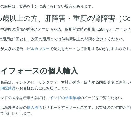
後の服用は、効果を十分に感じられない場合があります。
65歳以上の方、肝障害・重度の腎障害（Ccr＜
中濃度の増加が確認されているため、服用開始時の用量は25mgとしてくだ
の服用は1回とし、次回の服用までは24時間以上の間隔を空けてください。
剤が大きい場合、
ピルカッター
で錠剤をカットして服用するのがおすすめです
ハイフォースの個人輸入
の商品は、インドのヒーリングファーマ社が製造・販売する国際基準に適合し
正規医薬品
をお客様に安全にお届けします。
インドの医薬品産業の詳細は、
インドの薬事業界
のページをご覧ください。
社は海外医薬品の
個人輸入
をサポートするサービスです。お客様のご注文やお
して代行いたします。