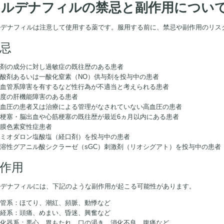
シルデナフィルの禁忌と副作用につい
ルデナフィルは注意して使用する薬です。服用する前に、禁忌や副作用のリス
忌
本剤の成分に対し過敏症の既往歴のある患者
硝酸剤あるいは一酸化窒素（NO）供与剤を投与中の患者
 心血管系障害を有するなど性行為が不適当と考えられる患者
重度の肝機能障害のある患者
 低血圧の患者又は治療による管理がなされていない高血圧の患者
脳梗塞・脳出血や心筋梗塞の既往歴が最近6ヵ月以内にある患者
網膜色素変性症患者
アミオダロン塩酸塩（経口剤）を投与中の患者
可溶性グアニル酸シクラーゼ（sGC）刺激剤（リオシグアト）を投与中の患者
作用
ルデナフィルには、下記のような副作用が起こる可能性があります。
血管系：ほてり、潮紅、頻脈、動悸など
神経系：頭痛、めまい、昏迷、興奮など
 消化器系：悪心、胃もたれ、口の渇き、消化不良、腹痛など