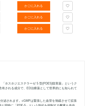
かごに入れる
かごに入れる
かごに入れる
スホジエステラーゼ 5 型(PDE5)阻害薬」というク
含有される成分で、ED治療薬として世界的にも知られて
で分泌されます。cGMPは緊張した血管を弛緩させて拡張
と同時に「PDE-5」という勃起を抑制する酵素も血中