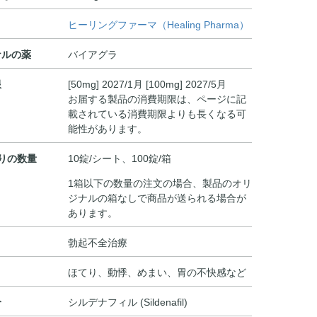
ヒーリングファーマ（Healing Pharma）
ナルの薬
バイアグラ
限
[50mg] 2027/1月 [100mg] 2027/5月
お届する製品の消費期限は、ページに記
載されている消費期限よりも長くなる可
能性があります。
りの数量
10錠/シート、100錠/箱
1箱以下の数量の注文の場合、製品のオリ
ジナルの箱なしで商品が送られる場合が
あります。
勃起不全治療
ほてり、動悸、めまい、胃の不快感など
分
シルデナフィル (Sildenafil)