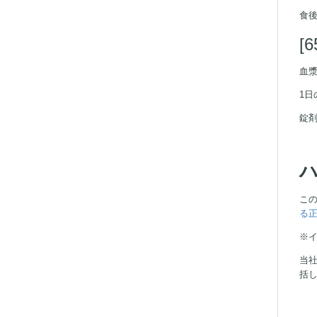
食
[
血漿
1日
錠
こ
る
※
当
括