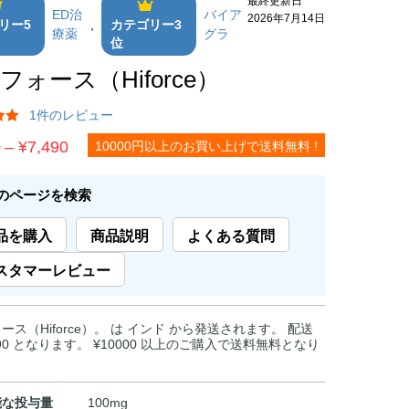
ED治
バイア
2026年7月14日
リー5
,
カテゴリー3
療薬
グラ
位
フォース（Hiforce）
1件のレビュー
価
0
–
¥
7,490
10000円以上のお買い上げで送料無料 !
格
帯:
のページを検索
¥1,890
品を購入
商品説明
よくある質問
–
¥7,490
スタマーレビュー
ース（Hiforce）。 は インド から発送されます。 配送
590 となります。 ¥10000 以上のご購入で送料無料となり
能な投与量
100mg