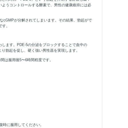
ないようコントロールする酵素で、男性の健康維持には必
要なcGMPが分解されてしまいます。その結果、勃起がで
です。
わします。PDE-5の分泌をブロックすることで血中の
より勃起を促し、硬く強い男性器を実現します。
間は服用後5〜6時間程度です。
、空腹時に服用してください。