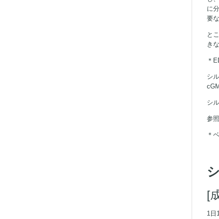
に
要
とこ
き
＊E
シル
c
シル
参
＊
[
1日