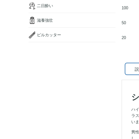
二日酔い
100
滋養強壮
50
ピルカッター
20
説
ハイ
ラ
い
男性
し、