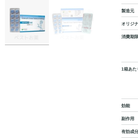
製造元
オリジ
消費期
1箱あた
効能
副作用
有効成