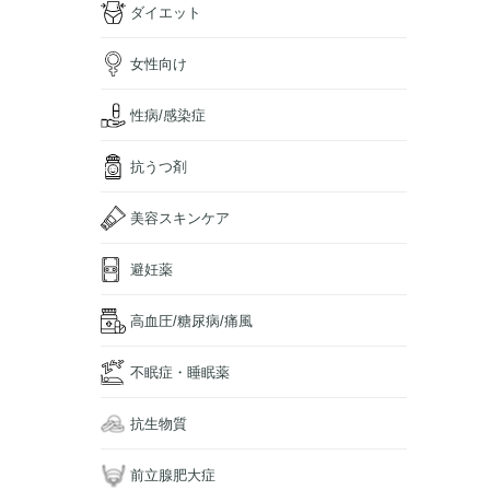
ダイエット
女性向け
性病/感染症
抗うつ剤
美容スキンケア
避妊薬
高血圧/糖尿病/痛風
不眠症・睡眠薬
抗生物質
前立腺肥大症