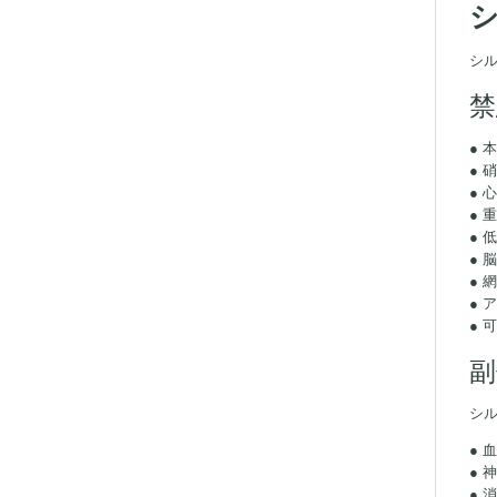
シ
禁
● 
● 
●
● 
●
● 
● 
● 
● 
副
シ
● 
● 
●