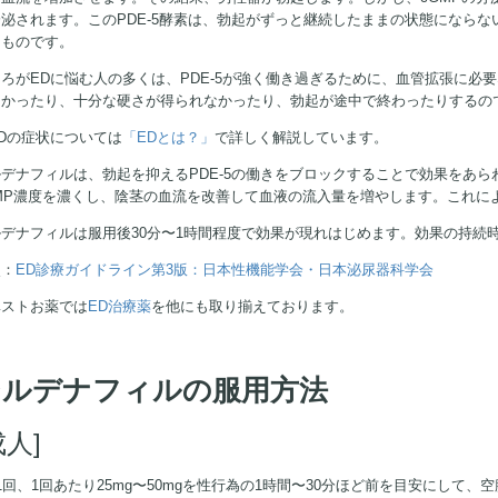
分泌されます。このPDE-5酵素は、勃起がずっと継続したままの状態になら
なものです。
ろがEDに悩む人の多くは、PDE-5が強く働き過ぎるために、血管拡張に必
なかったり、十分な硬さが得られなかったり、勃起が途中で終わったりするの
Dの症状については
「EDとは？」
で詳しく解説しています。
デナフィルは、勃起を抑えるPDE-5の働きをブロックすることで効果をあら
GMP濃度を濃くし、陰茎の血流を改善して血液の流入量を増やします。これに
デナフィルは服用後30分〜1時間程度で効果が現れはじめます。効果の持続時
照：
ED診療ガイドライン第3版：日本性機能学会・日本泌尿器科学会
ベストお薬では
ED治療薬
を他にも取り揃えております。
シルデナフィルの服用方法
成人]
1回、1回あたり25mg〜50mgを性行為の1時間〜30分ほど前を目安にして