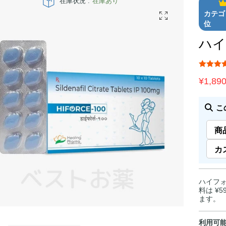
在庫状況 :
在庫あり
カテゴ
位
ハイ
¥
1,89
こ
商
カ
ハイフォ
料は ¥
ます。
利用可