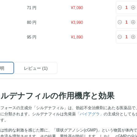
71 円
¥
7,090
80 円
¥
3,990
95 円
¥
1,890
明
レビュー (1)
シルデナフィルの作用機序と効果
フォースの主成分「シルデナフィル」は、勃起不全治療剤にあたる医薬品で、「ホ
スに分類されます。シルデナフィルは先発薬
「バイアグラ」
の主成分としても
ます。
は性的な刺激を感じた際に、「環状グアノシン(cGMP)」という物質が体内
血流を増加させます。その結果、男性器が勃起します。しかし、cGMPの分泌