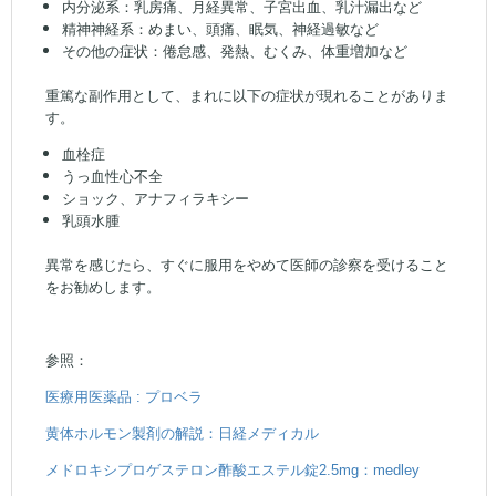
内分泌系：乳房痛、月経異常、子宮出血、乳汁漏出など
精神神経系：めまい、頭痛、眠気、神経過敏など
その他の症状：倦怠感、発熱、むくみ、体重増加など
重篤な副作用として、まれに以下の症状が現れることがありま
す。
血栓症
うっ血性心不全
ショック、アナフィラキシー
乳頭水腫
異常を感じたら、すぐに服用をやめて医師の診察を受けること
をお勧めします。
参照：
医療用医薬品 : プロベラ
黄体ホルモン製剤の解説：日経メディカル
メドロキシプロゲステロン酢酸エステル錠2.5mg：medley