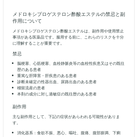
メドロキシプロゲステロン酢酸エステルの禁忌と副
作用について
メドロキシプロゲステロン酢酸エステルは、副作用や使用禁止
事項がある医薬品です。服用する前に、これらのリスクを十分
に理解することが重要です。
禁忌
脳梗塞、心筋梗塞、血栓静脈炎等の血栓性疾患又はその既往
歴のある患者
重篤な肝障害・肝疾患のある患者
診断未確定の性器出血、尿路出血のある患者
稽留流産の患者
本剤の成分に対し過敏症の既往歴のある患者
副作用
主な副作用として、下記の症状があらわれる可能性がありま
す。
消化器系：食欲不振、悪心、嘔吐、腹痛、腹部膨満、下痢