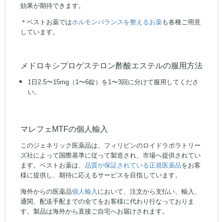
効果が期待できます。
＊ベストお薬では
ホルモンバランスを整えるお薬
も各種ご用意
しています。
メドロキシプロゲステロン酢酸エステルの服用方法
1日2.5〜15mg（1〜6錠）を1〜3回に分けて服用してくださ
い。
マレフェMTFの個人輸入
このジェネリック医薬品は、フィリピンのロイドラボラトリー
ズ社によって国際基準に従って製造され、市場へ提供されてい
ます。ベストお薬は、
品質が保証されている正規医薬品
をお客
様に提供し、期待に応えるサービスを目指しています。
海外からの医薬品
個人輸入
において、注文から支払い、輸入、
通関、配送手配までの全てをお客様に代わり行なっておりま
す。製品は海外から直接ご自宅へお届けされます。