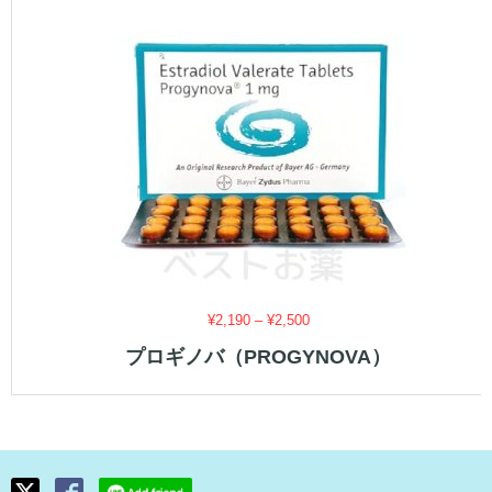
価
¥
2,190
–
¥
2,500
格
プロギノバ（PROGYNOVA）
帯:
¥2,190
–
¥2,500