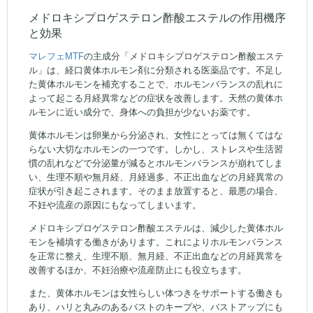
メドロキシプロゲステロン酢酸エステルの作用機序
と効果
マレフェMTF
の主成分「メドロキシプロゲステロン酢酸エステ
ル」は、経口黄体ホルモン剤に分類される医薬品です。不足し
た黄体ホルモンを補充することで、ホルモンバランスの乱れに
よって起こる月経異常などの症状を改善します。天然の黄体ホ
ルモンに近い成分で、身体への負担が少ないお薬です。
黄体ホルモンは卵巣から分泌され、女性にとっては無くてはな
らない大切なホルモンの一つです。しかし、ストレスや生活習
慣の乱れなどで分泌量が減るとホルモンバランスが崩れてしま
い、生理不順や無月経、月経過多、不正出血などの月経異常の
症状が引き起こされます。そのまま放置すると、最悪の場合、
不妊や流産の原因にもなってしまいます。
メドロキシプロゲステロン酢酸エステルは、減少した黄体ホル
モンを補填する働きがあります。これによりホルモンバランス
を正常に整え、生理不順、無月経、不正出血などの月経異常を
改善するほか、不妊治療や流産防止にも役立ちます。
また、黄体ホルモンは女性らしい体つきをサポートする働きも
あり、ハリと丸みのあるバストのキープや、バストアップにも