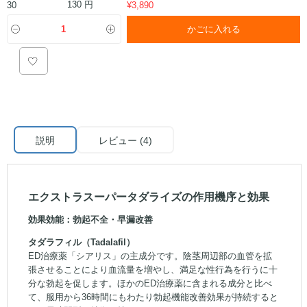
130 円
30
¥
3,890
かごに入れる
説明
レビュー (4)
エクストラスーパータダライズの作用機序と効果
効果効能：勃起不全・早漏改善
タダラフィル（Tadalafil）
ED治療薬「シアリス」の主成分です。陰茎周辺部の血管を拡
張させることにより血流量を増やし、満足な性行為を行うに十
分な勃起を促します。ほかのED治療薬に含まれる成分と比べ
て、服用から36時間にもわたり勃起機能改善効果が持続すると