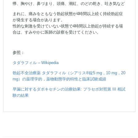
悸、胸やけ、鼻づまり、頭痛、潮紅、のどの乾き、吐き気など
まれに、痛みをともなう勃起状態が4時間以上続く持続勃起症
が発生する場合があります。
性的な刺激を受けていない状態で4時間以上勃起が持続する場
合は、すみやかに医師の診察を受けてください。
参照：
タダラフィル – Wikipedia
勃起不全治療薬 タダラフィル（シアリス®錠5 mg，10 mg，20
mg）の薬理学的，薬物動態学的特性と臨床試験成績
早漏に対するダポキセチンの治療効果: プラセボ対照第 III 相試
験の結果