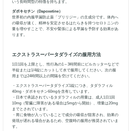
いう長時間型の特徴を持ちます。
ダポキセチン（Dapoxetine）
世界初の内服早漏防止薬「プリリジー」の主成分です。体内へ
の吸収が速く、精神を安定させるはたらきを持つセロトニンの
量を増やすことで、不安や緊張による早漏を予防する効果があ
ります。
エクストラスーパータダライズの服用方法
1日1回を上限とし、性行為の1～3時間前にピルカッターなどで
半錠または1/4錠にカットして水で服用してください。次の服
用までは24時間以上の間隔を空けてください。
・エクストラスーパータダライズ1錠につき、タダラフィル
40mg・ダポキセチン60mgを含有しています。
・日本で承認されているタダラフィルの用量は、成人1日1回
10mg（腎臓に障害がある場合は5mgから開始）、増量は20mg
までとされています。
・胃に食物が入っていることで成分の吸収が阻害され、効果の
発現が遅れる場合があるため、空腹時の服用が推奨されていま
す。