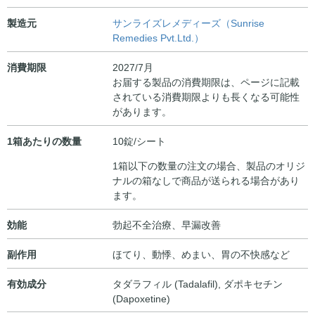
製造元
サンライズレメディーズ（Sunrise
Remedies Pvt.Ltd.）
消費期限
2027/7月
お届する製品の消費期限は、ページに記載
されている消費期限よりも長くなる可能性
があります。
1箱あたりの数量
10錠/シート
1箱以下の数量の注文の場合、製品のオリジ
ナルの箱なしで商品が送られる場合があり
ます。
効能
勃起不全治療、早漏改善
副作用
ほてり、動悸、めまい、胃の不快感など
有効成分
タダラフィル (Tadalafil)
,
ダポキセチン
(Dapoxetine)