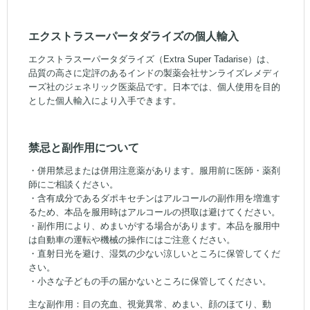
エクストラスーパータダライズの個人輸入
エクストラスーパータダライズ（Extra Super Tadarise）は、
品質の高さに定評のあるインドの製薬会社サンライズレメディ
ーズ社のジェネリック医薬品です。日本では、個人使用を目的
とした個人輸入により入手できます。
禁忌と副作用について
・併用禁忌または併用注意薬があります。服用前に医師・薬剤
師にご相談ください。
・含有成分であるダポキセチンはアルコールの副作用を増進す
るため、本品を服用時はアルコールの摂取は避けてください。
・副作用により、めまいがする場合があります。本品を服用中
は自動車の運転や機械の操作にはご注意ください。
・直射日光を避け、湿気の少ない涼しいところに保管してくだ
さい。
・小さな子どもの手の届かないところに保管してください。
主な副作用：目の充血、視覚異常、めまい、顔のほてり、動