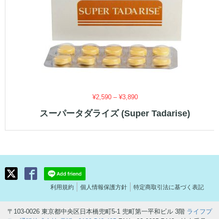
価
¥
2,590
–
¥
3,890
格
スーパータダライズ (Super Tadarise)
帯:
¥2,590
–
¥3,890
利用規約
個人情報保護方針
特定商取引法に基づく表記
〒103-0026 東京都中央区日本橋兜町5-1 兜町第一平和ビル 3階
ライフプ