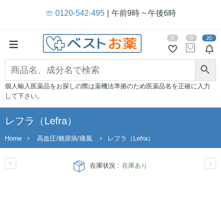
☏ 0120-542-495
午前9時 ~ 午後6時
0
0
20
個人輸入医薬品をお探しの際は薬機法準拠のため医薬品名を正確に入力
して下さい。
レフラ（Lefra）
Home
高血圧/糖尿病/痛風
レフラ（Lefra）
在庫状況 :
在庫あり