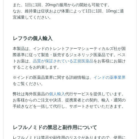
また、1日に1回、20mgの服用からの開始も可能です。
なお、維持量は症状および体重によって1日に1回、10mgに適
宜減量してください。
レフラの個人輸入
本製品は、インドのトレントファーマシューティカルズ社が国
際基準に従って製造・販売するジェネリック医薬品です。ベス
トお薬は、
品質が保証されている正規医薬品
をお客様にお届け
することをお約束します。
※インドの医薬品業界に関する詳細情報は、
インドの薬事業界
をご覧ください。
弊社は海外医薬品の
個人輸入
代行サービスを提供しています。
お客様からのご注文や決済、提携業者との契約、輸入・通関の
手続きなどを一括して代行し、サポートさせていただきます。
レフルノミドの禁忌と副作用について
レフルノミドは禁忌や副作用のリスクがありますので、使用に