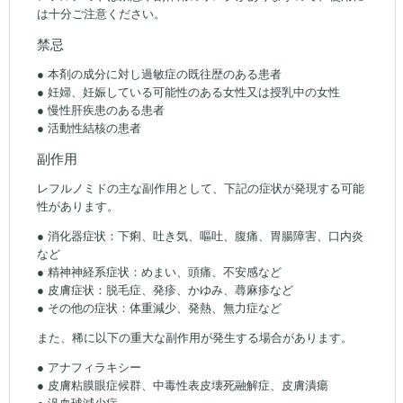
は十分ご注意ください。
禁忌
● 本剤の成分に対し過敏症の既往歴のある患者
● 妊婦、妊娠している可能性のある女性又は授乳中の女性
● 慢性肝疾患のある患者
● 活動性結核の患者
副作用
レフルノミドの主な副作用として、下記の症状が発現する可能
性があります。
● 消化器症状：下痢、吐き気、嘔吐、腹痛、胃腸障害、口内炎
など
● 精神神経系症状：めまい、頭痛、不安感など
● 皮膚症状：脱毛症、発疹、かゆみ、蕁麻疹など
● その他の症状：体重減少、発熱、無力症など
また、稀に以下の重大な副作用が発生する場合があります。
● アナフィラキシー
● 皮膚粘膜眼症候群、中毒性表皮壊死融解症、皮膚潰瘍
● 汎血球減少症