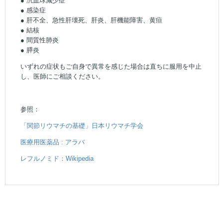
● 感染症
● 肝不全、急性肝壊死、肝炎、肝機能障害、黄疸
● 結核
● 間質性肺炎
● 膵炎
いずれの症状もご自身で異常を感じた場合は直ちに服用を中止
し、医師にご相談ください。
参照：
「関節リウマチの基礎」日本リウマチ学会
医療用医薬品 : アラバ
レフルノミド：Wikipedia