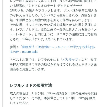
レフラの主成分のレフルノミドは、リンパ球の増殖に関係して
いる酵素の「ジヒドロオロテート デヒドロゲナーゼ
(DHODH)」の働きをブロックします。リンパ球が異常に増える
のが抑えられるため、リンパ球から生み出される、炎症を引き
起こす原因となる細胞の働きを抑える作用をあらわします。
その結果、リウマチのツラい症状を緩和させる効果を発揮しま
す。レフルノミドは、薬物治療で一般的に処方される薬の「メ
トトレキサート」と同じように、リウマチの治療に対して有効
とされ、10年以上にわたり用いられています。
参照：
「薬物療法：RA治療にレフルノミドの果たす役割はあ
るのか」nature asia
＊ベストお薬では、レフラの他にも「
バリラップ
」など、炎症
を抑えて関節リウマチの症状を和らげてくれるジェネリック医
薬品をご用意しています。
レフルノミドの服用方法
成人の場合は、1日に1回、100mg錠1錠を3日間の服用から開始
してください。その後、維持量として1日に1回、20mgを服用
してください。