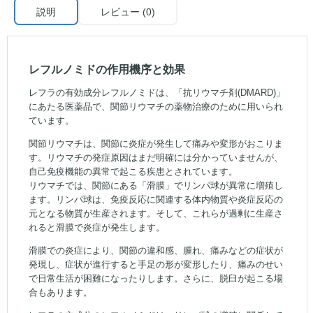
説明
レビュー (0)
レフルノミドの作用機序と効果
レフラの有効成分レフルノミドは、「抗リウマチ剤(DMARD)」
にあたる医薬品で、関節リウマチの薬物治療のために用いられ
ています。
関節リウマチは、関節に炎症が発生して痛みや変形がおこりま
す。リウマチの発症原因はまだ明確には分かっていませんが、
自己免疫機能の異常で起こる疾患とされています。
リウマチでは、関節にある「滑膜」でリンパ球が異常に増殖し
ます。リンパ球は、免疫反応に関連する体内物質や炎症反応の
元となる物質が生産されます。そして、これらが過剰に生産さ
れると滑膜で炎症が発生します。
滑膜での炎症により、関節の違和感、腫れ、痛みなどの症状が
発現し、症状が進行すると手足の形が変形したり、痛みのせい
で日常生活が困難になったりします。さらに、脱臼が起こる場
合もあります。