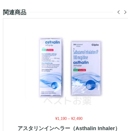
関連商品
価
¥
1,190
–
¥
2,490
格
アスタリンインヘラー（Asthalin Inhaler）
帯: