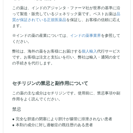
この薬は、インドのアジャンタ・ファーマ社が世界の基準に沿
って製造・販売しているジェネリック薬です。ベストお薬は
品
質が保証されている正規医薬品
を保証し、お客様の信頼に応え
ます。
※インドの薬の産業については、
インドの薬事業界
を参照して
ください。
弊社は、海外の薬をお客様にお届けする
個人輸入
代行サービス
です。お客様は注文と支払いを行い、弊社は輸入・通関の全て
の手続きを代行します。
セチリジンの禁忌と副作用について
この薬の主な成分はセチリジンです。使用前に、禁忌事項や副
作用をよく読んでください。
禁忌
● 完全な胆道の閉塞により胆汁が腸管に排泄されない患者
● 本剤の成分に対し過敏症の既往歴のある患者