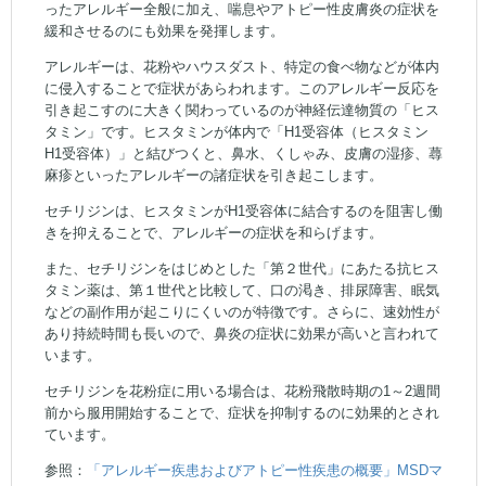
ったアレルギー全般に加え、喘息やアトピー性皮膚炎の症状を
緩和させるのにも効果を発揮します。
アレルギーは、花粉やハウスダスト、特定の食べ物などが体内
に侵入することで症状があらわれます。このアレルギー反応を
引き起こすのに大きく関わっているのが神経伝達物質の「ヒス
タミン」です。ヒスタミンが体内で「H1受容体（ヒスタミン
H1受容体）」と結びつくと、鼻水、くしゃみ、皮膚の湿疹、蕁
麻疹といったアレルギーの諸症状を引き起こします。
セチリジンは、ヒスタミンがH1受容体に結合するのを阻害し働
きを抑えることで、アレルギーの症状を和らげます。
また、セチリジンをはじめとした「第２世代」にあたる抗ヒス
タミン薬は、第１世代と比較して、口の渇き、排尿障害、眠気
などの副作用が起こりにくいのが特徴です。さらに、速効性が
あり持続時間も長いので、鼻炎の症状に効果が高いと言われて
います。
セチリジンを花粉症に用いる場合は、花粉飛散時期の1～2週間
前から服用開始することで、症状を抑制するのに効果的とされ
ています。
参照：
「アレルギー疾患およびアトピー性疾患の概要」MSDマ