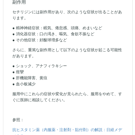
副作用
セチリジンには副作用があり、次のような症状が出ることがあ
ります。
● 精神神経症状：眠気、倦怠感、頭痛、めまいなど
● 消化器症状：口の渇き、嘔気、食欲不振など
● その他症状：好酸球増多など
さらに、重篤な副作用として以下のような症状が起こる可能性
があります。
● ショック、アナフィラキシー
● 痙攣
● 肝機能障害、黄疸
● 血小板減少
服用中にこれらの症状や変化が見られたら、服用をやめて、す
ぐに医師に相談してください。
参照：
抗ヒスタミン薬（内服薬・注射剤・貼付剤）の解説：日経メデ