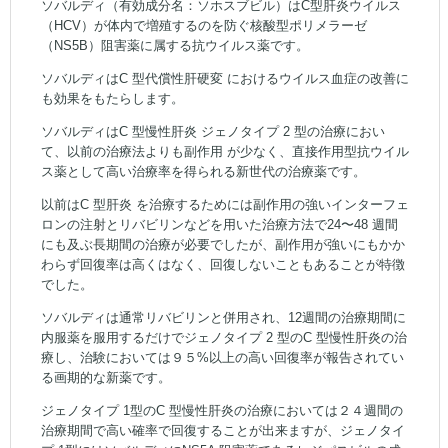
ソバルディ（有効成分名：ソホスブビル）はC型肝炎ウイルス
（HCV）が体内で増殖するのを防ぐ核酸型ポリメラーゼ
（NS5B）阻害薬に属する抗ウイルス薬です。
ソバルディはC 型代償性肝硬変 におけるウイルス血症の改善に
も効果をもたらします。
ソバルディはC 型慢性肝炎 ジェノタイプ 2 型の治療におい
て、以前の治療法よりも副作用 が少なく、直接作用型抗ウイル
ス薬として高い治療率を得られる新世代の治療薬です。
以前はC 型肝炎 を治療するためには副作用の強いインターフェ
ロンの注射とリバビリンなどを用いた治療方法で24〜48 週間
にも及ぶ長期間の治療が必要でしたが、副作用が強いにもかか
わらず回復率は高くはなく、回復しないこともあることが特徴
でした。
ソバルディは通常リバビリンと併用され、12週間の治療期間に
内服薬を服用するだけでジェノタイプ 2 型のC 型慢性肝炎の治
療し、治験においては９５%以上の高い回復率が報告されてい
る画期的な新薬です。
ジェノタイプ 1型のC 型慢性肝炎の治療においては２４週間の
治療期間で高い確率で回復することが出来ますが、ジェノタイ