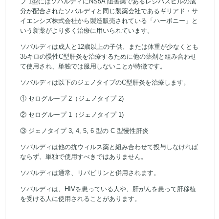
プ 1型にはソバルディにNS5A 阻害薬であるレジパスビルの成
分が配合されたソバルディと同じ製薬会社であるギリアド・サ
イエンシズ株式会社から製造販売されている「ハーボニー」と
いう新薬がより多く治療に用いられています。
ソバルディは成人と12歳以上の子供、または体重が少なくとも
35キロの慢性C型肝炎を治療するために他の薬剤と組み合わせ
て使用​​され、単独では服用しないことが特徴です。
ソバルディは以下のジェノタイプのC型肝炎を治療します。
① セログループ 2（ジェノタイプ 2)
② セログループ 1（ジェノタイプ 1)
③ ジェノタイプ 3, 4, 5, 6 型の C 型慢性肝炎
ソバルディは他の抗ウィルス薬と組み合わせて投与しなければ
ならず、単独で使用すべきではありません。
ソバルディは通常、リバビリンと併用されます。
ソバルディは、HIVを患っている人や、肝がんを患って肝移植
を受ける人に使用されることがあります。