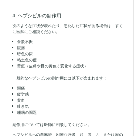
4. ヘプシビルの副作用
次のような症状が表れたり、悪化した症状がある場合は、すぐ
に医師にご相談ください。
食欲不振
腹痛
暗色の尿
粘土色の便
黄疸（皮膚や目の黄色く変化する症状）
一般的なヘプシビルの副作用には以下が含まれます：
頭痛
疲労感
貧血
吐き気
睡眠の問題
副作用については医師に相談してください。
ヘプシビルへの蕁麻疹、困難な呼吸、顔、唇、舌、または喉の