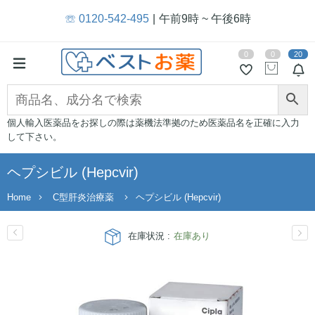
☏ 0120-542-495
午前9時 ~ 午後6時
0
0
20
個人輸入医薬品をお探しの際は薬機法準拠のため医薬品名を正確に入力
して下さい。
ヘプシビル (Hepcvir)
Home
C型肝炎治療薬
ヘプシビル (Hepcvir)
在庫状況 :
在庫あり