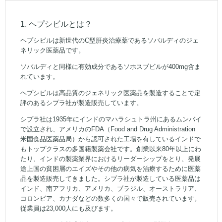
1. ヘプシビルとは？
ヘプシビルは新世代のC型肝炎治療薬であるソバルディのジェ
ネリック医薬品です。
ソバルディと同様に有効成分であるソホスブビルが400mg含ま
れています。
ヘプシビルは高品質のジェネリック医薬品を製造することで定
評のあるシプラ社が製造販売しています。
シプラ社は1935年にインドのマハラシュトラ州にあるムンバイ
で設立され、アメリカのFDA（Food and Drug Administration
米国食品医薬品局）から認可された工場を有しているインドで
もトップクラスの多国籍製薬会社です。創業以来80年以上にわ
たり、インドの製薬業界におけるリーダーシップをとり、発展
途上国の貧困層のエイズやその他の病気を治療するために医薬
品を製造販売してきました。シプラ社が製造している医薬品は
インド、南アフリカ、アメリカ、ブラジル、オーストラリア、
コロンビア、カナダなどの数多くの国々で販売されています。
従業員は23,000人にも及びます。