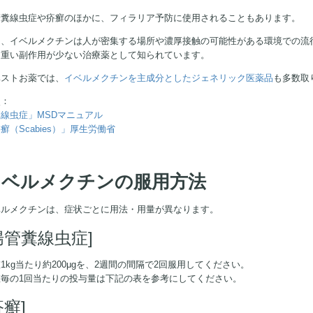
管糞線虫症や疥癬のほかに、フィラリア予防に使用されることもあります。
た、イベルメクチンは人が密集する場所や濃厚接触の可能性がある環境での流
、重い副作用が少ない治療薬として知られています。
ベストお薬では、
イベルメクチンを主成分としたジェネリック医薬品
も多数取
照：
線虫症」MSDマニュアル
癬（Scabies）」厚生労働省
イベルメクチンの服用方法
ベルメクチンは、症状ごとに用法・用量が異なります。
腸管糞線虫症]
1kg当たり約200μgを、2週間の間隔で2回服用してください。
重毎の1回当たりの投与量は下記の表を参考にしてください。
疥癬]