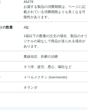
限
46478
お届する製品の消費期限は、ページに記
載されている消費期限よりも長くなる可
能性があります。
りの数量
4錠
1箱以下の数量の注文の場合、製品のオリ
ジナルの箱なしで商品が送られる場合が
あります。
糞線虫症、疥癬の治療
そう痒、疲労、悪心、嘔吐など
分
イベルメクチン (Ivermectin)
オランダ