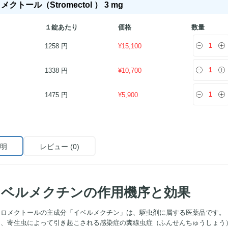
クトール（Stromectol ） 3 mg
１錠あたり
価格
数量
1258 円
¥
15,100
1338 円
¥
10,700
1475 円
¥
5,900
明
レビュー (0)
イベルメクチンの作用機序と効果
トロメクトールの主成分「イベルメクチン」は、駆虫剤に属する医薬品です。
に、寄生虫によって引き起こされる感染症の糞線虫症（ふんせんちゅうしょう