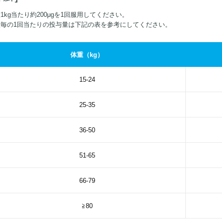
1kg当たり約200μgを1回服用してください。
重毎の1回当たりの投与量は下記の表を参考にしてください。
体重（kg）
15-24
25-35
36-50
51-65
66-79
≧80