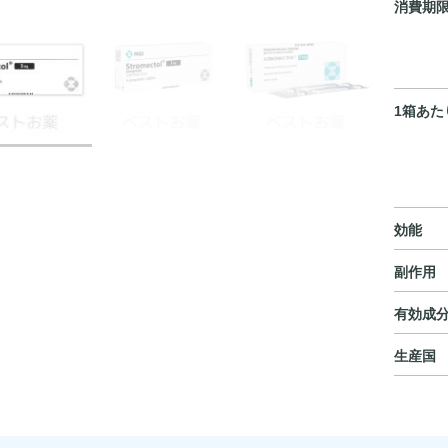
消費期
1箱あた
効能
副作用
有効成
生産国