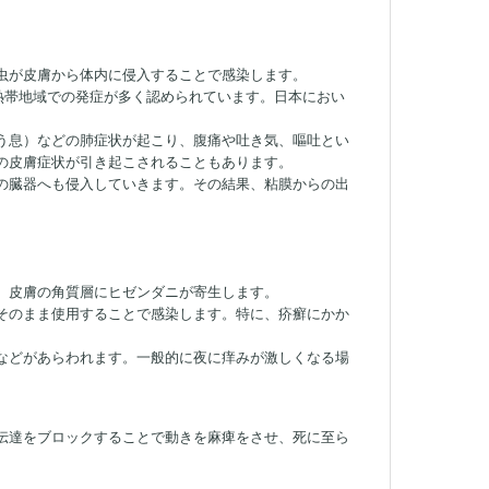
虫が皮膚から体内に侵入することで感染します。
亜熱帯地域での発症が多く認められています。日本におい
う息）などの肺症状が起こり、腹痛や吐き気、嘔吐とい
の皮膚症状が引き起こされることもあります。
の臓器へも侵入していきます。その結果、粘膜からの出
、皮膚の角質層にヒゼンダニが寄生します。
そのまま使用することで感染します。特に、疥癬にかか
などがあらわれます。一般的に夜に痒みが激しくなる場
伝達をブロックすることで動きを麻痺をさせ、死に至ら