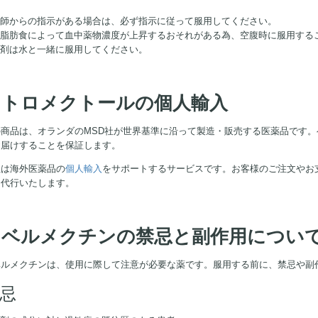
 医師からの指示がある場合は、必ず指示に従って服用してください。
 高脂肪食によって血中薬物濃度が上昇するおそれがある為、空腹時に服用する
本剤は水と一緒に服用してください。
ストロメクトールの個人輸入
の商品は、オランダのMSD社が世界基準に沿って製造・販売する医薬品です。
お届けすることを保証します。
社は海外医薬品の
個人輸入
をサポートするサービスです。お客様のご注文やお
て代行いたします。
イベルメクチンの禁忌と副作用につい
ベルメクチンは、使用に際して注意が必要な薬です。服用する前に、禁忌や副
忌