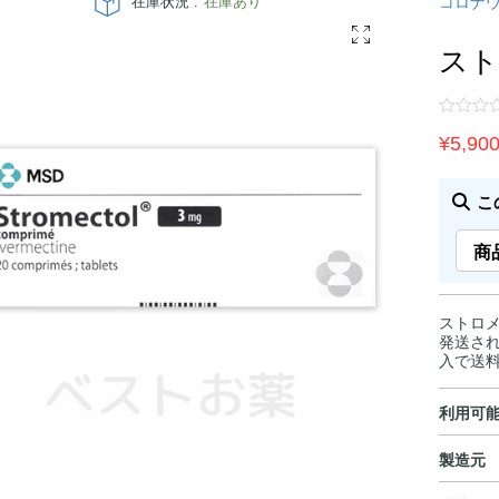
在庫状況 :
在庫あり
コロナ
スト
¥
5,90
こ
商
ストロメク
発送され
入で送
利用可
製造元