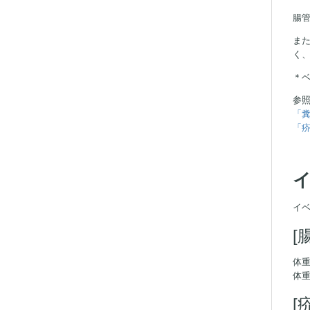
腸
ま
く
＊
参
「糞
「疥
イ
[
体重
体
[