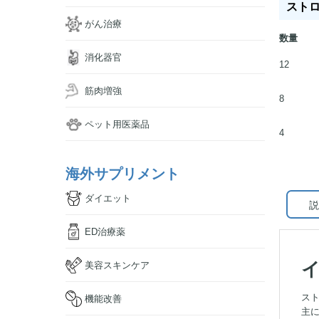
ストロメ
がん治療
数量
消化器官
12
筋肉増強
8
ペット用医薬品
4
海外サプリメント
ダイエット
説
ED治療薬
美容スキンケア
ス
機能改善
主