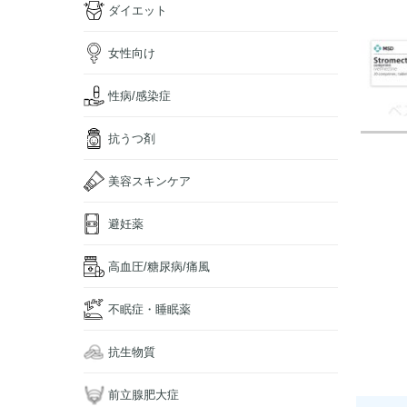
ダイエット
女性向け
性病/感染症
抗うつ剤
美容スキンケア
避妊薬
高血圧/糖尿病/痛風
不眠症・睡眠薬
抗生物質
前立腺肥大症