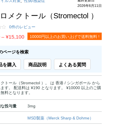
ウイルス対策
性病/感染症
,
2026年6月11日
ロメクトール（Stromectol ）
0件のレビュー
価
0
–
¥
15,100
10000円以上のお買い上げで送料無料 !
格
帯:
のページを検索
¥5,900
品を購入
商品説明
よくある質問
–
¥15,100
トール（Stromectol ）。 は 香港 / シンガポール から
ます。 配送料は ¥190 となります。 ¥10000 以上のご購
料無料となります。
能な投与量
3mg
MSD製薬（Merck Sharp & Dohme）