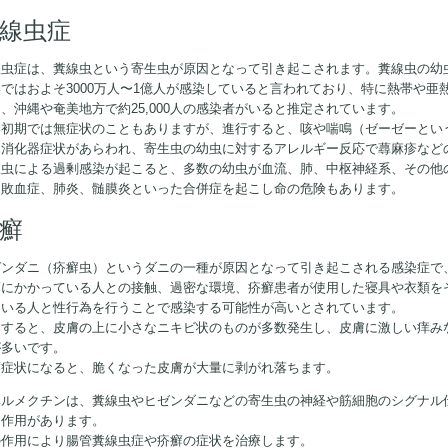
線虫症
線虫症は、糞線虫という寄生虫が原因となって引き起こされます。糞線虫の幼
界ではおよそ3000万人〜1億人が感染していると言われており、特に熱帯や
、沖縄や奄美地方で約25,000人の感染者がいると推定されています。
染初期では無症状のこともありますが、進行すると、咳や喘鳴（ゼーゼーとい
た消化器症状があらわれ、寄生虫の幼虫に対するアレルギー反応で蕁麻疹など
線虫による過剰感染が起こると、多数の幼虫が血流、肺、中枢神経系、その他
、敗血症、肺炎、髄膜炎といった合併症を起こし命の危険もあります。
癬
ゼンダニ（疥癬虫）というダニの一種が原因となって引き起こされる感染症で
癬にかかっている人との接触、過密な環境、疥癬患者が使用した寝具や衣類を
ている人と性行為を行うことで感染する可能性が高いとされています。
染すると、皮膚の上に小さなニキビ状のものが多数発生し、皮膚に激しい痒み
が多いです。
度症状になると、脆くなった皮膚が大量に剥がれ落ちます。
ベルメクチンは、糞線虫やヒゼンダニなどの寄生虫の神経や筋細胞のシグナル
る作用があります。
の作用により腸管糞線虫症や疥癬の症状を治療します。