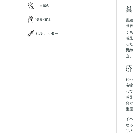
二日酔い
糞
滋養強壮
糞
世
ても
ピルカッター
感
っ
糞
血
疥
ヒ
疥
っ
感
合
重
イ
せ
こ