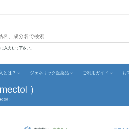
確に入力して下さい。
入とは？
ジェネリック医薬品
ご利用ガイド
お
ctol ）
tol ）