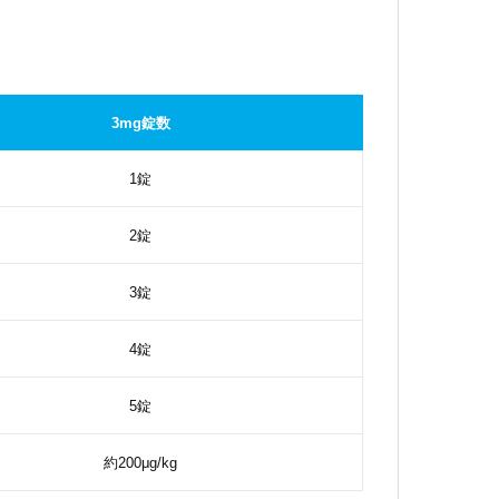
3mg錠数
1錠
2錠
3錠
4錠
5錠
約200μg/kg